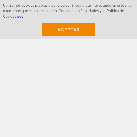
Utilizamos cookies propias y de terceros. Si continúas navegando en este sitio
asumimos que estás de acuerdo. Consulta las finalidades y la Política de
Agregar
Agregar
Cookies
aquí
ACEPTAR
¡Suscribete a nuestro newsletter!
Recibe las ofertas y novedades en tu buzón.
Acepto política de datos, términos y condiciones
Suscribirme
+
CONTACTANOS