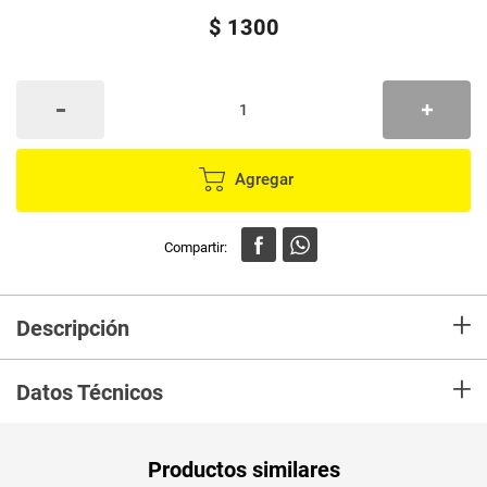
$
1300
Agregar
+
Descripción
En mercaldas compra Velas MOMENTY Acetato roja #7 JARH2223-7
+
Datos Técnicos
Productos similares