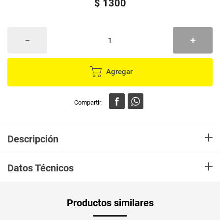
$
1300
Agregar
+
Descripción
En mercaldas compra Velas MOMENTY Acetato oro rosa OR-3
+
Datos Técnicos
Productos similares