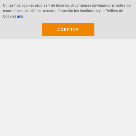
Utilizamos cookies propias y de terceros. Si continúas navegando en este sitio
asumimos que estás de acuerdo. Consulta las finalidades y la Política de
Agregar
Agregar
Cookies
aquí
ACEPTAR
¡Suscribete a nuestro newsletter!
Recibe las ofertas y novedades en tu buzón.
Acepto política de datos, términos y condiciones
Suscribirme
+
CONTACTANOS