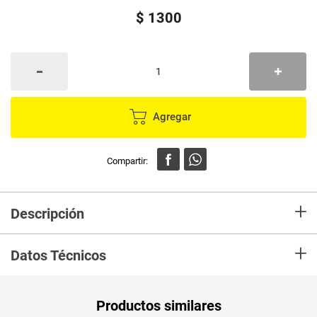
$
1300
Agregar
+
Descripción
En mercaldas compra Velas MOMENTY Acetato oro rosa #6 OR-6
+
Datos Técnicos
Productos similares