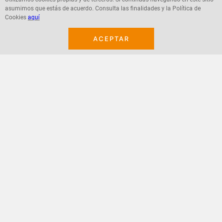
asumimos que estás de acuerdo. Consulta las finalidades y la Política de
Agregar
Agregar
Cookies
aquí
ACEPTAR
¡Suscribete a nuestro newsletter!
Recibe las ofertas y novedades en tu buzón.
Acepto política de datos, términos y condiciones
Suscribirme
+
CONTACTANOS