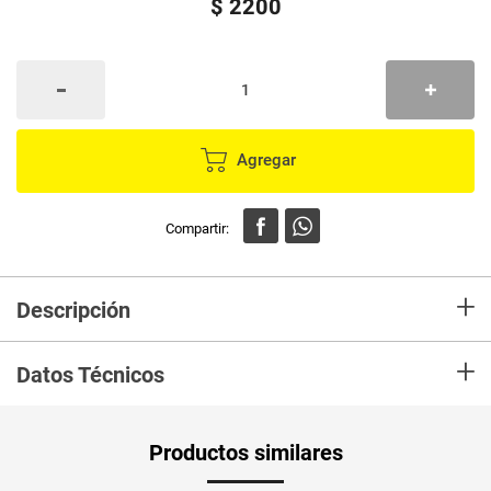
$
2200
Agregar
+
Descripción
En mercaldas compra Vela MOMENTY premium rojo #4
+
Datos Técnicos
Productos similares