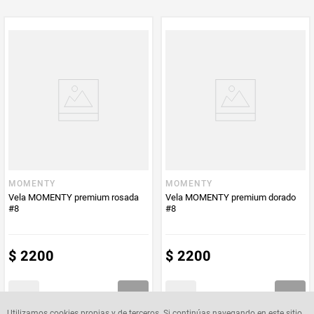
MOMENTY
MOMENTY
Vela MOMENTY premium rosada
Vela MOMENTY premium dorado
#8
#8
$
2200
$
2200
Utilizamos cookies propias y de terceros. Si continúas navegando en este sitio