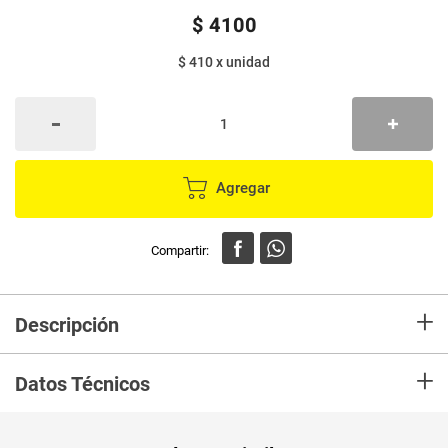
$
4100
$ 410
x
unidad
Agregar
+
Descripción
En mercaldas compra Vaso MOMENTY estrella plata x10 unds JARH0152
+
Datos Técnicos