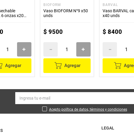
A
BIOFORM
BARVAL
sechable
Vaso BIOFORM N°9 x50
Vaso BARVAL ca
 6 onzas x20
unds
x40 unds
0
$
9500
$
8400
Agregar
Agregar
Agre
Acepto política de datos, términos y condiciones
LEGAL
OS