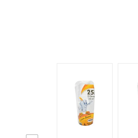
hogar
tecnología
moda
deportes
juguetería