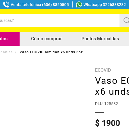
Venta telefónica (606) 8850505
Whatsapp 3226888282
uscas?
s buscados
atos
Cómo comprar
Puntos Mercaldas
chables
Vaso ECOVID almidon x6 unds 5oz
ECOVID
Vaso E
x6 und
PLU
:
125582
$
1900