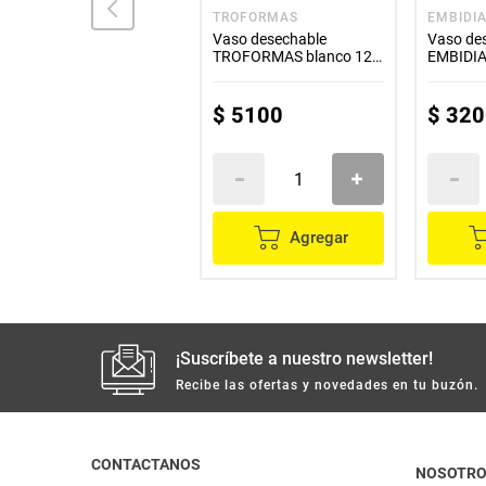
CRISTAL
TROFORMAS
EMBIDI
Vaso desechable
Vaso desechable
Vaso de
TROFORMAS cristal 10
TROFORMAS blanco 12
EMBIDIA
onzas x25 unds
onzas x25 unds
unds
$
4000
$
5100
$
320
Agregar
Agregar
¡Suscríbete a nuestro newsletter!
Recibe las ofertas y novedades en tu buzón.
CONTACTANOS
NOSOTR