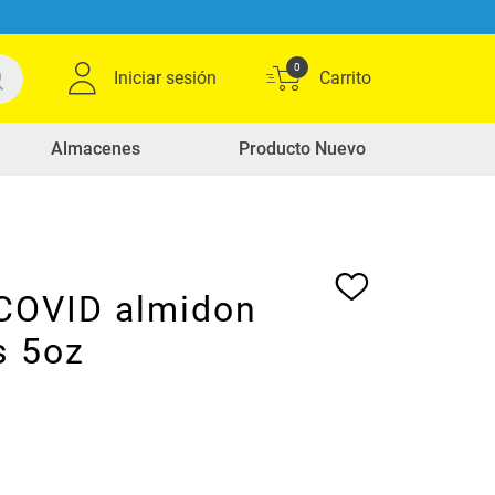
0
Iniciar sesión
Almacenes
Producto Nuevo
COVID almidon
s 5oz