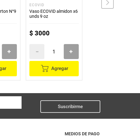
ECOVID
DOMINGO
rton N°9
Vaso ECOVID almidon x6
Vaso desechable
unds 9 oz
DOMINGO impresión 6
onzas x50 unds
$
3000
$
8100
gar
Agregar
Agregar
Suscribirme
MEDIOS DE PAGO