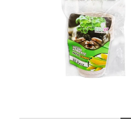
despensa
Mantequilla
Arroz
lácteos y refrigerados
vinos y licores
cuidado del bebé
mascotas
limpieza
cuidado personal
otros