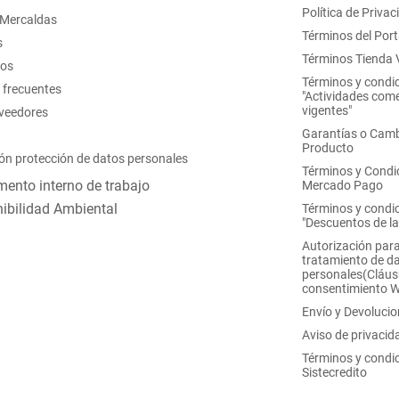
Política de Privac
 Mercaldas
Términos del Port
s
Términos Tienda V
nos
Términos y condi
 frecuentes
"Actividades come
vigentes"
oveedores
Garantías o Camb
Producto
ón protección de datos personales
Términos y Condi
ento interno de trabajo
Mercado Pago
ibilidad Ambiental
Términos y condi
"Descuentos de l
Autorización para
tratamiento de d
personales(Cláus
consentimiento 
Envío y Devoluci
Aviso de privacid
Términos y condi
Sistecredito