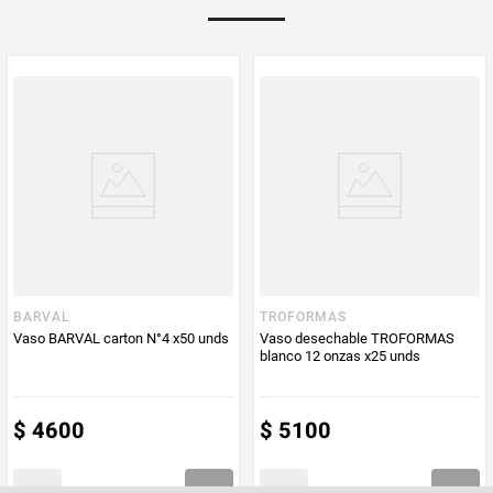
Multiplicador
1
PUM - Medida
25
Peso Neto
25
Producto (kg)
PUM - Unidad
Unidad
de Medida
BARVAL
TROFORMAS
Vaso BARVAL carton N°4 x50 unds
Vaso desechable TROFORMAS
blanco 12 onzas x25 unds
$
4600
$
5100