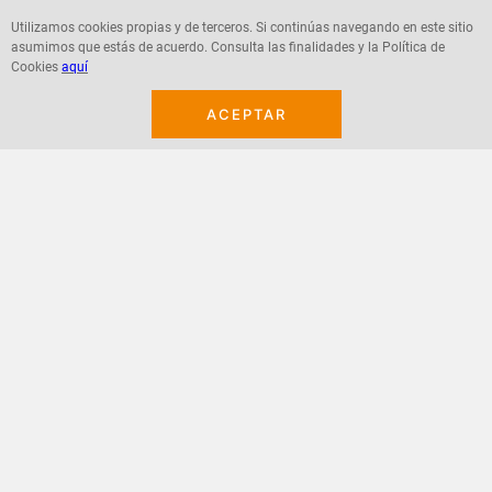
Utilizamos cookies propias y de terceros. Si continúas navegando en este sitio
asumimos que estás de acuerdo. Consulta las finalidades y la Política de
Agregar
Agregar
Cookies
aquí
ACEPTAR
¡Suscribete a nuestro newsletter!
Recibe las ofertas y novedades en tu buzón.
Acepto política de datos, términos y condiciones
Suscribirme
+
CONTACTANOS