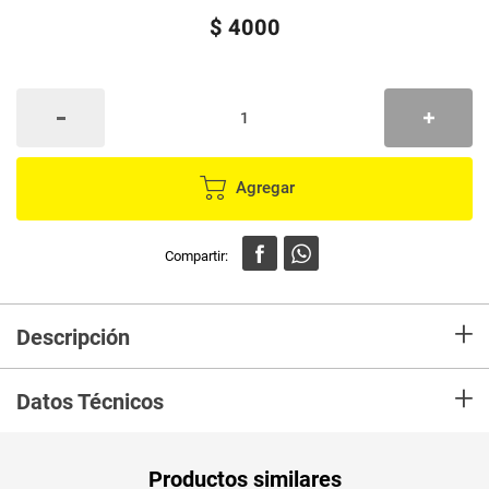
$
4000
Agregar
+
Descripción
En mercaldas compra Vaso Desechable Troformas 10 Onzas CRISTAL
+
25Unidades Marca CRISTAL y recibelo en tu casa en minutos.
Datos Técnicos
Unidad de
un
Productos similares
medida