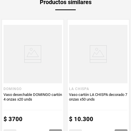
Productos similares
medida
PUM - Medida
20
Peso Neto
20
Producto (kg)
PUM - Unidad
Unidad
de Medida
DOMINGO
LA CHISPA
Vaso desechable DOMINGO cartón
Vaso cartón LA CHISPA decorado 7
4 onzas x20 unds
onzas x50 unds
$
3700
$
10
.
300