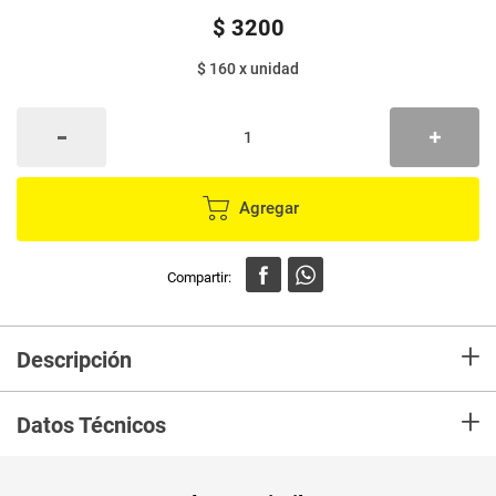
$
3200
$ 160
x
unidad
Agregar
+
Descripción
En mercaldas compra Vaso desechable EMBIDIA 6 onzas x20 unds
+
Datos Técnicos
Unidad de
un