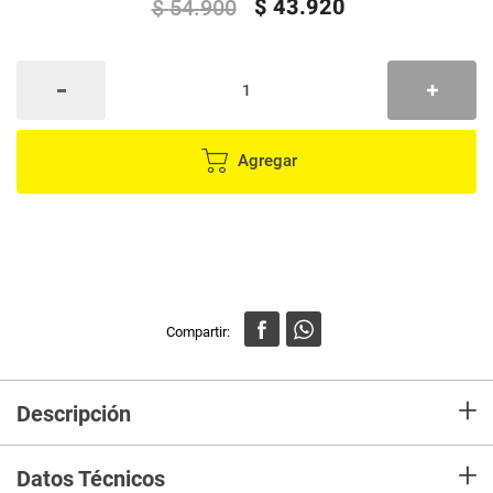
$
43
.
920
$
54
.
900
Agregar
+
Descripción
El vaso de transición Cheers 360° es un vaso que se adapta al desarrollo y
+
las manitas del bebé, ayudándole a pasar del biberón a aprender a beber
Datos Técnicos
en vaso de una manera fácil y divertida, además su versión estampada le