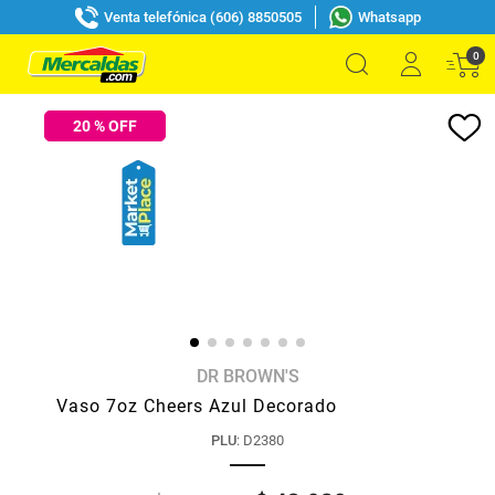
Venta telefónica (606) 8850505
Whatsapp
0
20
% OFF
DR BROWN'S
Vaso 7oz Cheers Azul Decorado
PLU
:
D2380