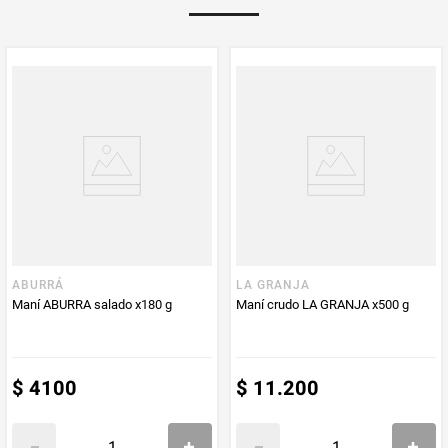
Multiplicador
1
PUM - Medida
180
Peso Neto
180
Producto (kg)
PUM - Unidad
Gramo
de Medida
ABURRÁ
LA GRANJA
Maní ABURRA salado x180 g
Maní crudo LA GRANJA x500 g
$
4100
$
11
.
200