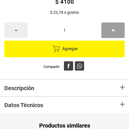
$
4100
$ 22,78
x
gramo
Agregar
+
Descripción
Uvas pasas ABURRÁ sin semilla de la mejor cosecha
+
Datos Técnicos
Unidad de
un
Productos similares
medida