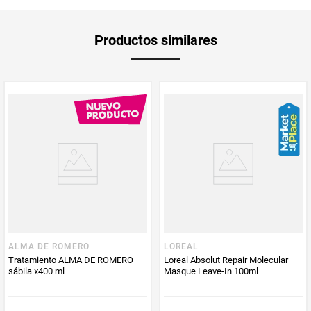
Unidad de
ml
Productos similares
medida
Aplica Compra
Solo aplica domicilio
y Recoge en
Tienda
Tiempo de
5 días hábiles
entrega
Producto
Dkosmetic
Enviado Por
Vendido por
Dkosmetic
ALMA DE ROMERO
LOREAL
Tratamiento ALMA DE ROMERO
Loreal Absolut Repair Molecular
sábila x400 ml
Masque Leave-In 100ml
cantidad
300