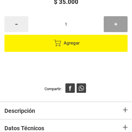
$
35
.
000
Agregar
+
Descripción
Tratamiento que acondiciona, repara y humecta profundamente el
+
cabello, al tiempo que retiene y protege por mas tiempo el color, evitando
Datos Técnicos
la oxidación.