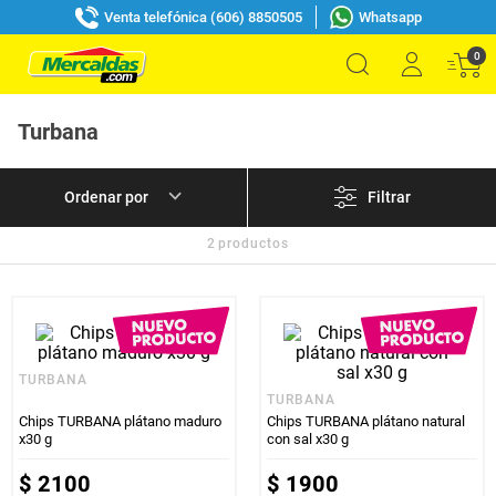
Venta telefónica (606) 8850505
Whatsapp
0
Turbana
Filtrar
2
productos
TURBANA
TURBANA
Chips TURBANA plátano maduro
Chips TURBANA plátano natural
x30 g
con sal x30 g
$
2100
$
1900