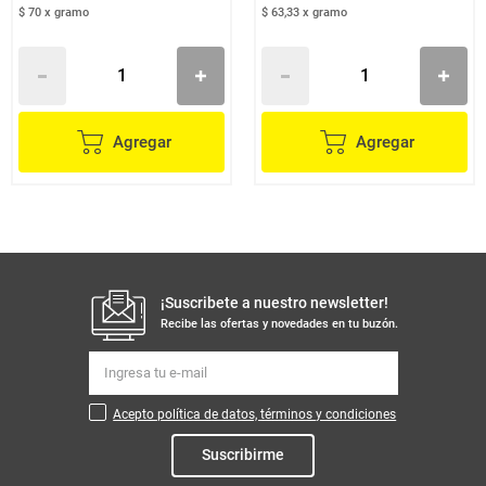
$ 70
x
gramo
$ 63,33
x
gramo
Agregar
Agregar
¡Suscribete a nuestro newsletter!
Recibe las ofertas y novedades en tu buzón.
Acepto política de datos, términos y condiciones
Suscribirme