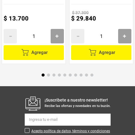
$
37
.
300
$
13
.
700
$
29
.
840
Agregar
Agregar
¡Suscribete a nuestro newsletter!
Recibe las ofertas y novedades en tu buzón.
Acepto política de datos, términos y condiciones