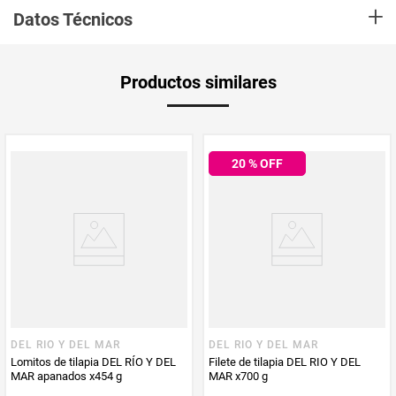
+
Datos Técnicos
Peso Neto
500
Productos similares
Producto (kg)
PUM - Unidad
Gramo
de Medida
20
% OFF
DEL RIO Y DEL MAR
DEL RIO Y DEL MAR
Lomitos de tilapia DEL RÍO Y DEL
Filete de tilapia DEL RIO Y DEL
MAR apanados x454 g
MAR x700 g