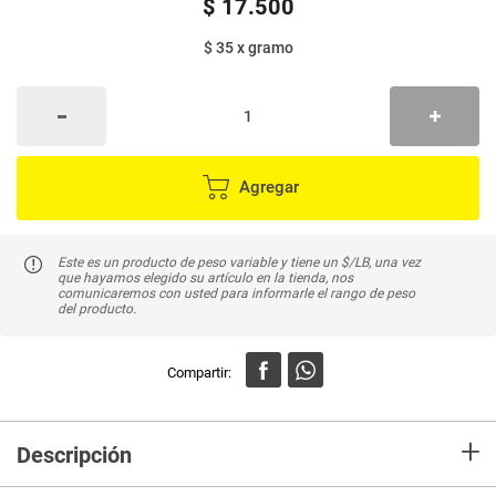
$
17
.
500
$ 35
x
gramo
Agregar
Este es un producto de peso variable y tiene un $/LB, una vez
que hayamos elegido su artículo en la tienda, nos
comunicaremos con usted para informarle el rango de peso
del producto.
+
Descripción
En Mercaldas compra Trozos salmón M x500 g peso variable