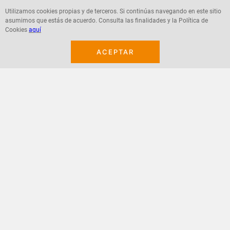
Utilizamos cookies propias y de terceros. Si continúas navegando en este sitio
asumimos que estás de acuerdo. Consulta las finalidades y la Política de
Agregar
Agregar
Cookies
aquí
ACEPTAR
¡Suscribete a nuestro newsletter!
Recibe las ofertas y novedades en tu buzón.
Acepto política de datos, términos y condiciones
Suscribirme
+
CONTACTANOS