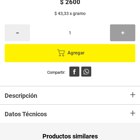
$
2600
$ 43,33
x
gramo
Agregar
+
Descripción
En Mercaldas compra Trifogon DEL FOGON caja x58 g Marca DEL FOGON
+
y recibelo en tu casa en minutos.
Datos Técnicos
Unidad de
un
Productos similares
medida