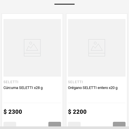
Multiplicador
1
PUM - Medida
58
Peso Neto
58
Producto (kg)
PUM - Unidad
Gramo
de Medida
SELETTI
SELETTI
Cúrcuma SELETTI x28 g
Orégano SELETTI entero x20 g
$
2300
$
2200