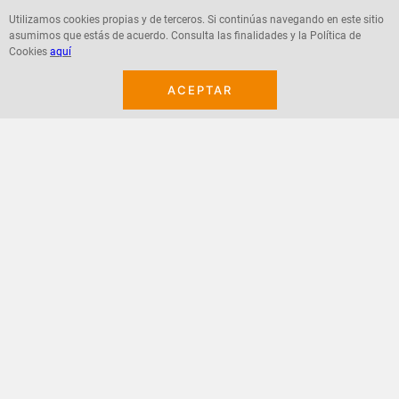
$
24
.
700
$
24
.
700
Utilizamos cookies propias y de terceros. Si continúas navegando en este sitio
asumimos que estás de acuerdo. Consulta las finalidades y la Política de
Cookies
aquí
ACEPTAR
Agregar
Agregar
¡Suscribete a nuestro newsletter!
Recibe las ofertas y novedades en tu buzón.
Acepto política de datos, términos y condiciones
Suscribirme