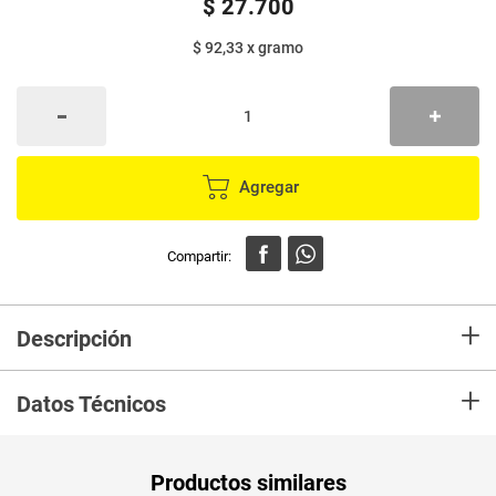
$
27
.
700
$ 92,33
x
gramo
Agregar
+
Descripción
En mercaldas compra Tratamiento ELVIVE dream liso x300 g
+
Datos Técnicos
Unidad de
un
Productos similares
medida