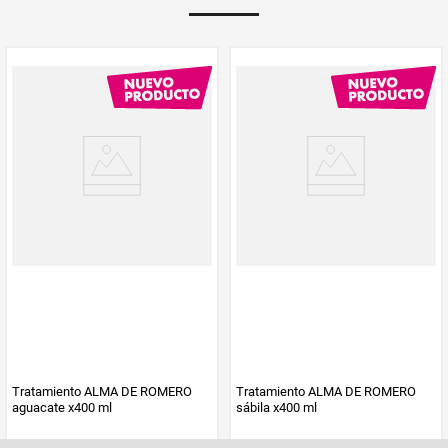
Multiplicador
1
Peso Neto
300
Producto (kg)
PUM - Unidad
Gramo
de Medida
Tratamiento ALMA DE ROMERO
Tratamiento ALMA DE ROMERO
aguacate x400 ml
sábila x400 ml