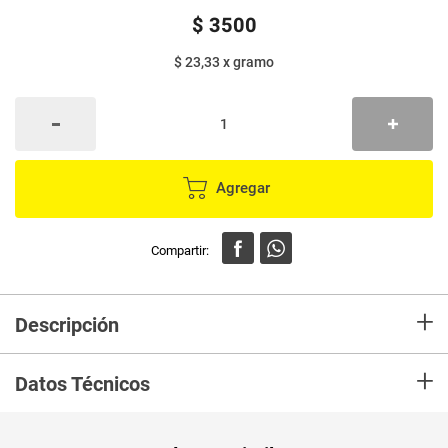
$
3500
$ 23,33
x
gramo
Agregar
+
Descripción
No pueden faltar en tu desayuno! Descubre nuestra tostada tradicional
+
con un toque de sabor a mantequilla
Datos Técnicos
Peso Neto
150