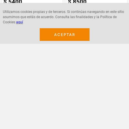
Utilizamos cookies propias y de terceros. Si continúas navegando en este sitio
asumimos que estás de acuerdo. Consulta las finalidades y la Política de
Agregar
Agregar
Cookies
aquí
ACEPTAR
¡Suscribete a nuestro newsletter!
Recibe las ofertas y novedades en tu buzón.
Acepto política de datos, términos y condiciones
Suscribirme