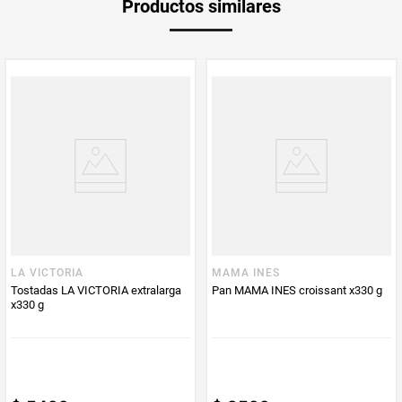
Productos similares
Producto (kg)
PUM - Unidad
Gramo
de Medida
LA VICTORIA
MAMA INES
Tostadas LA VICTORIA extralarga
Pan MAMA INES croissant x330 g
x330 g
$
5400
$
8500