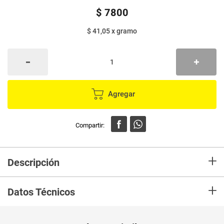
$
7800
$ 41,05
x
gramo
Agregar
+
Descripción
En Mercaldas compra Tortilla HAZ DE OROS intregral avena bolsa x190 g
+
Marca HAZ DE OROS y recibelo en tu casa en minutos.
Datos Técnicos
Unidad de
un