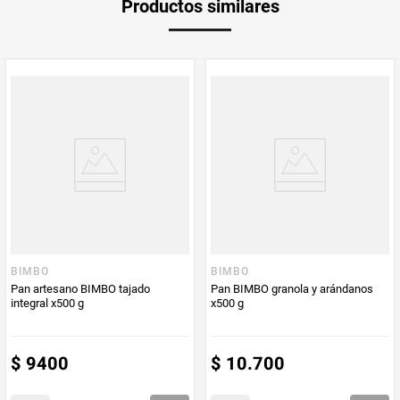
Productos similares
medida
Multiplicador
1
PUM - Medida
190
Peso Neto
190
Producto (kg)
PUM - Unidad
Gramo
de Medida
BIMBO
BIMBO
Pan artesano BIMBO tajado
Pan BIMBO granola y arándanos
integral x500 g
x500 g
$
9400
$
10
.
700