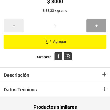
$
8000
$ 33,33
x
gramo
Agregar
+
Descripción
tortillas de harina para quesaditas, burritos, wraps y mucho más.
+
Datos Técnicos
Unidad de
un
Productos similares
medida