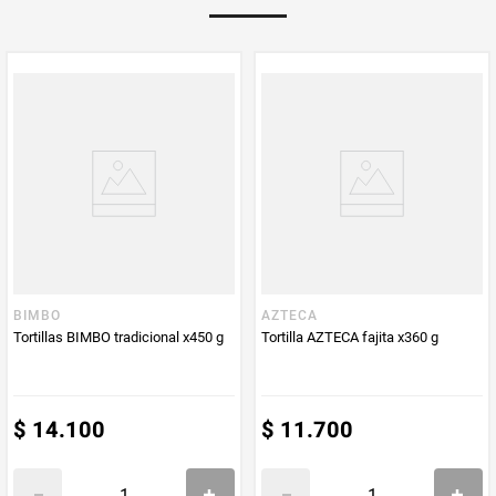
Multiplicador
1
PUM - Medida
240
Peso Neto
240
Producto (kg)
PUM - Unidad
Gramo
de Medida
BIMBO
AZTECA
Tortillas BIMBO tradicional x450 g
Tortilla AZTECA fajita x360 g
$
14
.
100
$
11
.
700