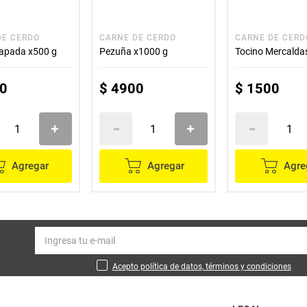
DE CERDO
CARNE DE CERDO
CARNE DE CERD
papada x500 g
Pezuña x1000 g
Tocino Mercalda
0
$
4900
$
1500
Agregar
Agregar
Agre
Acepto política de datos, términos y condiciones