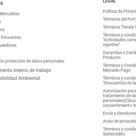
LEGAL
OS
Política de Privac
 Mercaldas
Términos del Port
s
Términos Tienda V
nos
Términos y condi
 frecuentes
"Actividades come
vigentes"
oveedores
Garantías o Camb
Producto
ón protección de datos personales
Términos y Condi
ento interno de trabajo
Mercado Pago
ibilidad Ambiental
Términos y condi
"Descuentos de l
Autorización para
tratamiento de d
personales(Cláus
consentimiento 
Envío y Devoluci
Aviso de privacid
Términos y condi
Sistecredito