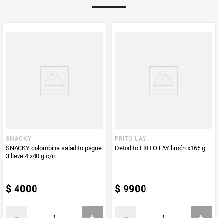
Multiplicador
1
Peso Neto
40
Producto (kg)
PUM - Unidad
Gramo
de Medida
SNACKY
FRITO LAY
SNACKY colombina saladito pague
Detodito FRITO LAY limón x165 g
3 lleve 4 x40 g c/u
$
4000
$
9900