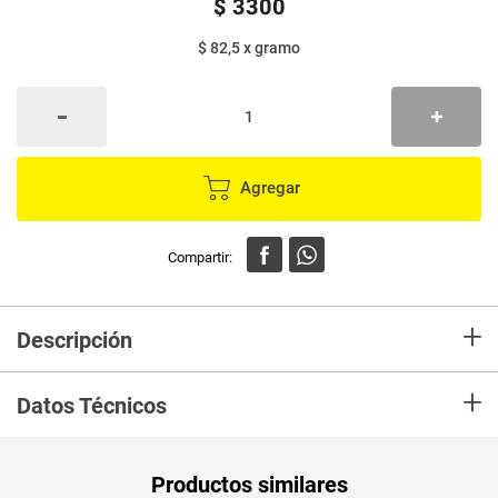
$
3300
$ 82,5
x
gramo
Agregar
+
Descripción
En mercaldas compra Tocinetas CHEFRITO x40 g
+
Datos Técnicos
Unidad de
un
Productos similares
medida