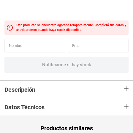
+
Descripción
En mercaldas compra Toallitas húmedas HUGGIES limpieza efectiva x120
+
unds
Datos Técnicos
Unidad de
un
Productos similares
medida