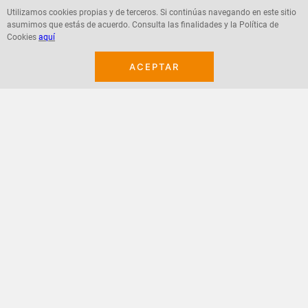
Utilizamos cookies propias y de terceros. Si continúas navegando en este sitio
asumimos que estás de acuerdo. Consulta las finalidades y la Política de
Agregar
Agregar
Cookies
aquí
ACEPTAR
¡Suscribete a nuestro newsletter!
Recibe las ofertas y novedades en tu buzón.
Acepto política de datos, términos y condiciones
Suscribirme
+
CONTACTANOS