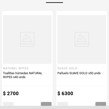
Multiplicador
1
Peso Neto
120
Producto (kg)
PUM - Unidad
Unidad
de Medida
NATURAL WIPES
SUAVE GOLD
Toallitas húmedas NATURAL
Pañuelo SUAVE GOLD x50 unds
WIPES x40 unds
$
2700
$
6300