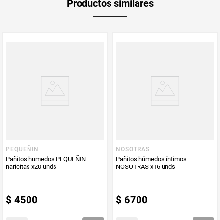
Productos similares
medida
Multiplicador
1
PUM - Medida
60
Peso Neto
60
Producto (kg)
PUM - Unidad
Unidad
de Medida
PEQUEÑIN
NOSOTRAS
Pañitos humedos PEQUEÑIN
Pañitos húmedos íntimos
naricitas x20 unds
NOSOTRAS x16 unds
$
4500
$
6700