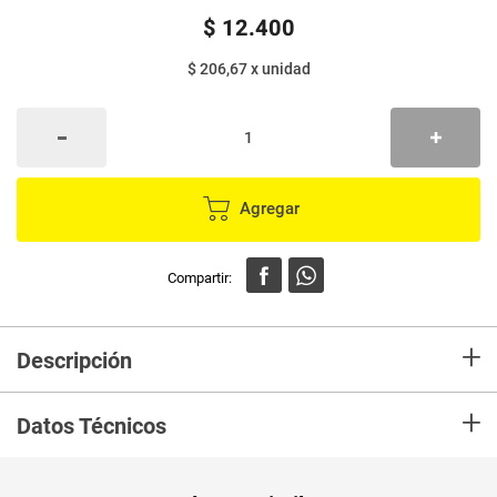
$
12
.
400
$ 206,67
x
unidad
Agregar
+
Descripción
En Mercaldas compra Toallitas húmedas para adulto para complementar
+
la rutina de higiene después de cada cambio de pañal. Con ingredientes
Datos Técnicos
naturales como Aloe Vera y Manzanilla que acondicionan la piel, evitando
la irritación.
Unidad de
un