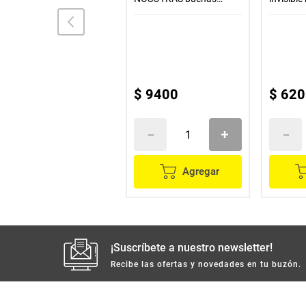
noches x10 unds
STAYFREE
Toallas higiénicas
STAYFREE ultra delgada
precio especial x12 unds
$
4600
$
9400
$
620
Agregar
Agregar
¡Suscríbete a nuestro newsletter!
Recibe las ofertas y novedades en tu buzón.