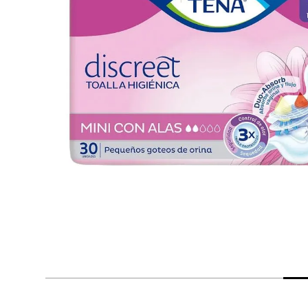
despensa
Arroz
Mantequilla
lácteos y refrigerados
vinos y licores
cuidado del bebé
mascotas
limpieza
cuidado personal
otros