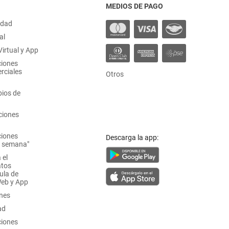
MEDIOS DE PAGO
idad
al
irtual y App
ciones
rciales
Otros
ios de
ciones
ciones
Descarga la app:
a semana"
 el
atos
ula de
Web y App
ones
ad
ciones