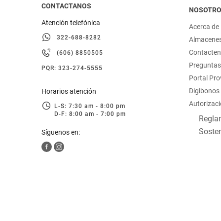
CONTACTANOS
NOSOTR
Atención telefónica
Acerca de
322-688-8282
Almacene
Contacte
(606) 8850505
Preguntas
PQR: 323-274-5555
Portal Pr
Digibonos
Horarios atención
Autorizaci
L-S: 7:30 am - 8:00 pm
D-F: 8:00 am - 7:00 pm
Reglam
Sosten
Síguenos en: