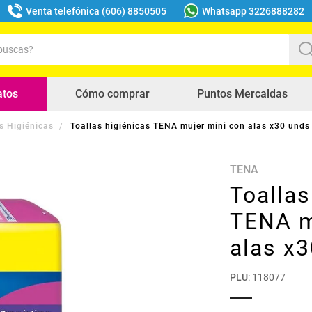
Venta telefónica (606) 8850505
Whatsapp 3226888282
uscas?
s buscados
atos
Cómo comprar
Puntos Mercaldas
s Higiénicas
Toallas higiénicas TENA mujer mini con alas x30 unds
TENA
Toallas
TENA m
alas x
PLU
:
118077