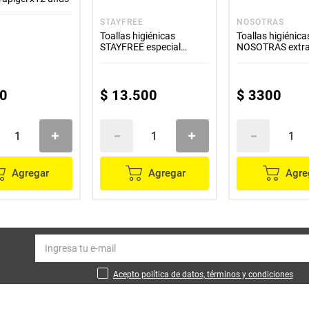
STAYFREE
NOSOTRAS
Toallas higiénicas
Toallas higiénica
STAYFREE especial
NOSOTRAS extr
natural con alas x42
protección día y
unds
unds
0
$
13
.
500
$
3300
Agregar
Agregar
Agre
Acepto política de datos, términos y condiciones