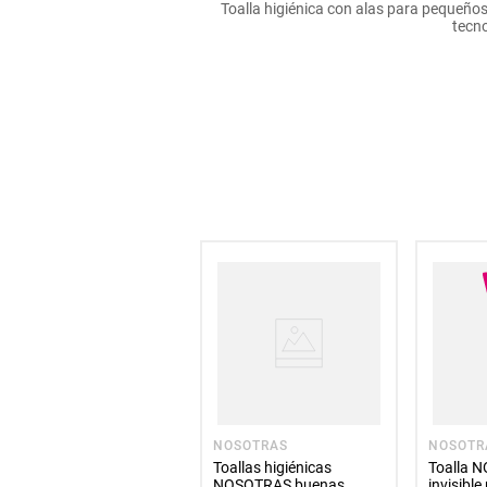
Toalla higiénica con alas para pequeños
hogar
tecno
tecnología
moda
deportes
juguetería
NOSOTRAS
NOSOTR
Toallas higiénicas
Toalla 
NOSOTRAS buenas
invisible