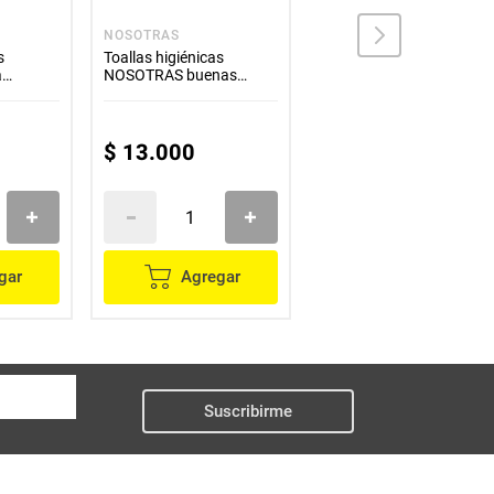
NOSOTRAS
KOTEX
s
Toallas higiénicas
Toallas higiénicas KOTEX
a
NOSOTRAS buenas
nocturna x8 unds
 noche x6
noches absorbente talla
M
$
13
.
000
$
8700
gar
Agregar
Agregar
Suscribirme