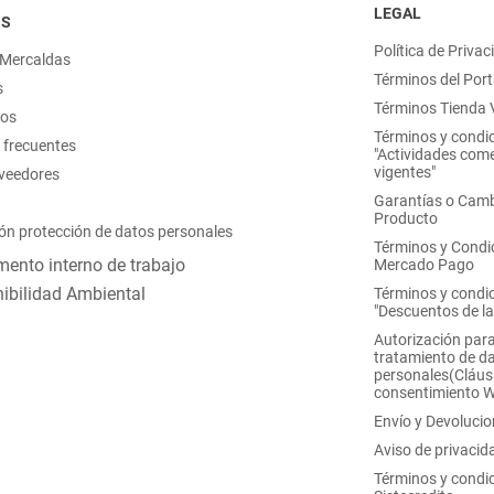
LEGAL
OS
Política de Privac
 Mercaldas
Términos del Port
s
Términos Tienda V
nos
Términos y condi
 frecuentes
"Actividades come
vigentes"
oveedores
Garantías o Camb
Producto
ón protección de datos personales
Términos y Condi
ento interno de trabajo
Mercado Pago
ibilidad Ambiental
Términos y condi
"Descuentos de l
Autorización para
tratamiento de d
personales(Cláus
consentimiento 
Envío y Devoluci
Aviso de privacid
Términos y condi