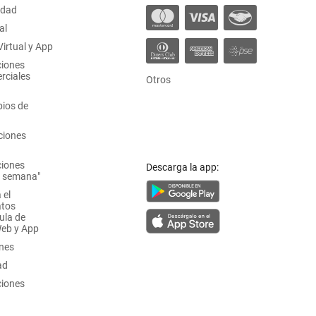
idad
al
irtual y App
ciones
rciales
Otros
ios de
ciones
ciones
Descarga la app:
a semana"
 el
atos
ula de
Web y App
ones
ad
ciones