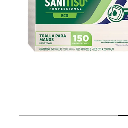
despensa
Arroz
Mantequilla
lácteos y refrigerados
vinos y licores
cuidado del bebé
mascotas
limpieza
cuidado personal
otros