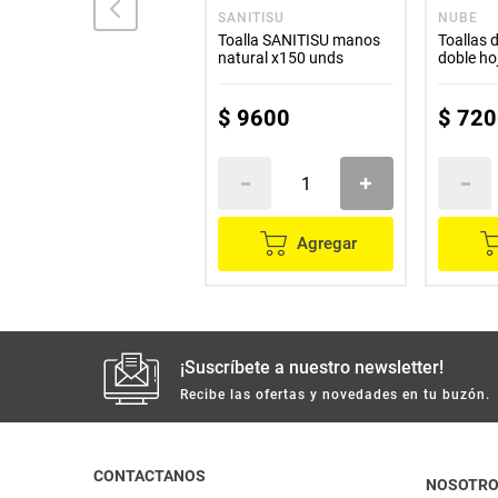
NUBE
SANITISU
NUBE
Toallas de cocina NUBE 1
Toalla SANITISU manos
Toallas 
rollo x50 hojas
natural x150 unds
doble ho
x3 rollos
$
2300
$
9600
$
720
Agregar
Agregar
¡Suscríbete a nuestro newsletter!
Recibe las ofertas y novedades en tu buzón.
CONTACTANOS
NOSOTR