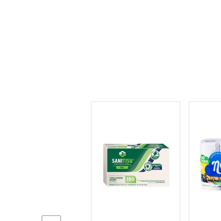
hogar
tecnología
moda
deportes
juguetería