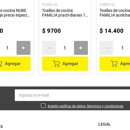
FAMILIA
FAMILIA
de cocina NUBE
Toallas de cocina
Toallas de cocin
ja precio especial
FAMILIA practi-diarias 1
FAMILIA acolch
rollo x150 hojas
mega rollo x120 
0
$
9700
$
14
.
400
Agregar
Agregar
Agre
Acepto política de datos, términos y condiciones
LEGAL
OS