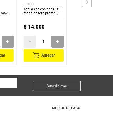
SCOTT
FAMILIA
a
Toallas de cocina SCOTT
Toalla manos FAMILIA
a max
mega absorb promo
green x150 unds
hojas
pack x45 hojas c/u
$
14
.
000
$
10
.
600
gar
Agregar
Agregar
Suscribirme
MEDIOS DE PAGO