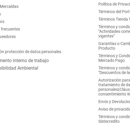
Política de Privac
 Mercaldas
Términos del Port
s
Términos Tienda V
nos
Términos y condi
 frecuentes
"Actividades come
vigentes"
oveedores
Garantías o Camb
Producto
ón protección de datos personales
Términos y Condi
ento interno de trabajo
Mercado Pago
ibilidad Ambiental
Términos y condi
"Descuentos de l
Autorización para
tratamiento de d
personales(Cláus
consentimiento 
Envío y Devoluci
Aviso de privacid
Términos y condi
Sistecredito