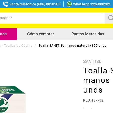
Venta telefónica (606) 8850505
Whatsapp 3226888282
uscas?
s buscados
atos
Cómo comprar
Puntos Mercaldas
 - Toallas de Cocina
Toalla SANITISU manos natural x150 unds
SANITISU
Toalla
manos 
unds
PLU
:
137792