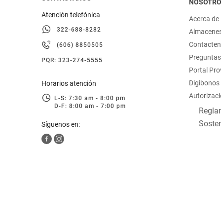
NOSOTR
Atención telefónica
Acerca de
322-688-8282
Almacene
Contacte
(606) 8850505
Preguntas
PQR: 323-274-5555
Portal Pr
Digibonos
Horarios atención
Autorizaci
L-S: 7:30 am - 8:00 pm
D-F: 8:00 am - 7:00 pm
Reglam
Sosten
Síguenos en: