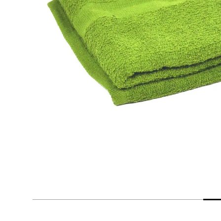
despensa
Arroz
Mantequilla
lácteos y refrigerados
vinos y licores
cuidado del bebé
mascotas
limpieza
cuidado personal
otros