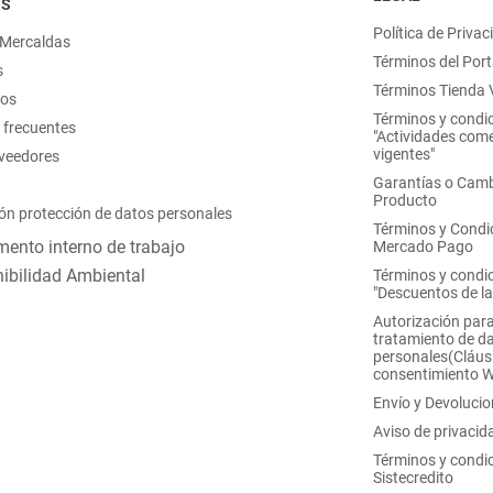
OS
Política de Privac
 Mercaldas
Términos del Port
s
Términos Tienda V
nos
Términos y condi
 frecuentes
"Actividades come
vigentes"
oveedores
Garantías o Camb
Producto
ón protección de datos personales
Términos y Condi
ento interno de trabajo
Mercado Pago
ibilidad Ambiental
Términos y condi
"Descuentos de l
Autorización para
tratamiento de d
personales(Cláus
consentimiento 
Envío y Devoluci
Aviso de privacid
Términos y condi
Sistecredito