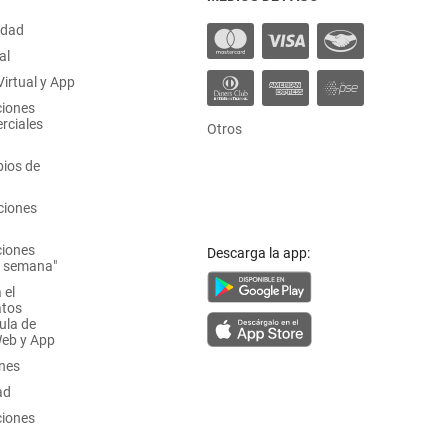
idad
al
irtual y App
ciones
rciales
Otros
ios de
ciones
ciones
Descarga la app:
a semana"
 el
atos
ula de
Web y App
ones
ad
ciones