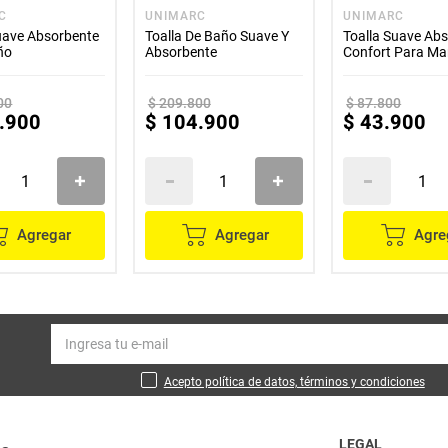
C
UNIMARC
UNIMARC
uave Absorbente
Toalla De Baño Suave Y
Toalla Suave Ab
ño
Absorbente
Confort Para M
00
$
209
.
800
$
87
.
800
.
900
$
104
.
900
$
43
.
900
Agregar
Agregar
Agre
Acepto política de datos, términos y condiciones
LEGAL