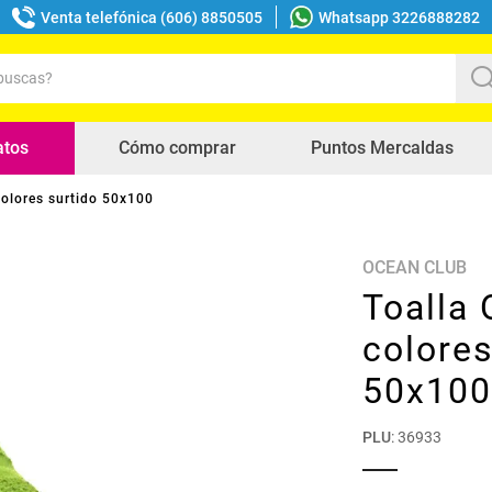
Venta telefónica (606) 8850505
Whatsapp 3226888282
uscas?
s buscados
atos
Cómo comprar
Puntos Mercaldas
olores surtido 50x100
OCEAN CLUB
Toalla
colores
50x100
PLU
:
36933