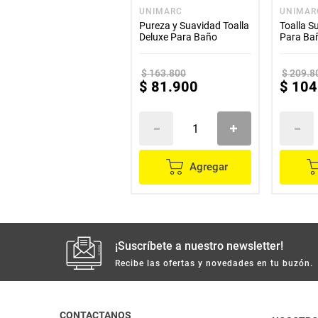
UNIMARC
UNIMAR
Pureza y Suavidad Toalla
Toalla S
Deluxe Para Baño
Para Ba
$
163
.
800
$
209
.
8
$
81
.
900
$
104
Agregar
¡Suscríbete a nuestro newsletter!
Recibe las ofertas y novedades en tu buzón.
CONTACTANOS