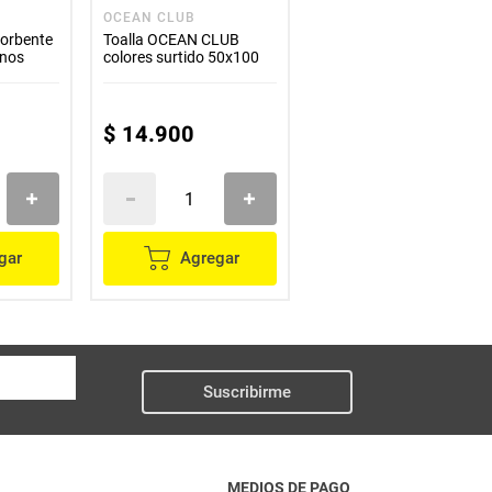
OCEAN CLUB
sorbente
Toalla OCEAN CLUB
anos
colores surtido 50x100
$
14
.
900
gar
Agregar
Suscribirme
MEDIOS DE PAGO