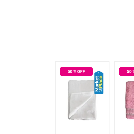
hogar
tecnología
moda
deportes
50
% OFF
50
juguetería