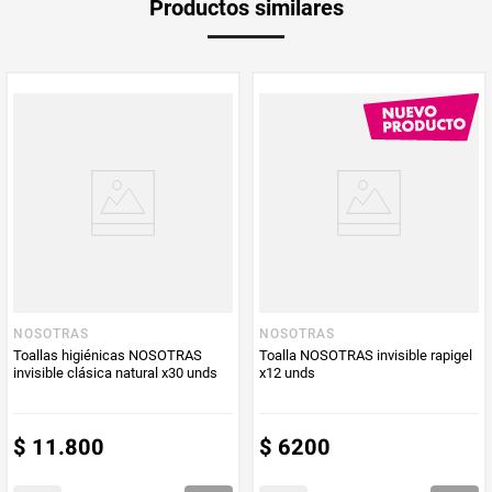
Productos similares
medida
Multiplicador
1
PUM - Medida
36
Peso Neto
36
Producto (kg)
PUM - Unidad
Unidad
de Medida
NOSOTRAS
NOSOTRAS
Toallas higiénicas NOSOTRAS
Toalla NOSOTRAS invisible rapigel
invisible clásica natural x30 unds
x12 unds
$
11
.
800
$
6200