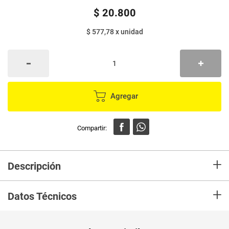
$
20
.
800
$ 577,78
x
unidad
Agregar
+
Descripción
En mercaldas compra Toalla NOSOTRAS buenas noches 24 unds
+
+protectores x12 unds
Datos Técnicos
Unidad de
un