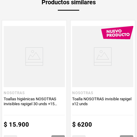
Productos similares
Producto (kg)
PUM - Unidad
Unidad
de Medida
NOSOTRAS
NOSOTRAS
Toallas higiénicas NOSOTRAS
Toalla NOSOTRAS invisible rapigel
invisibles rapigel 30 unds +15
x12 unds
protectores
$
15
.
900
$
6200