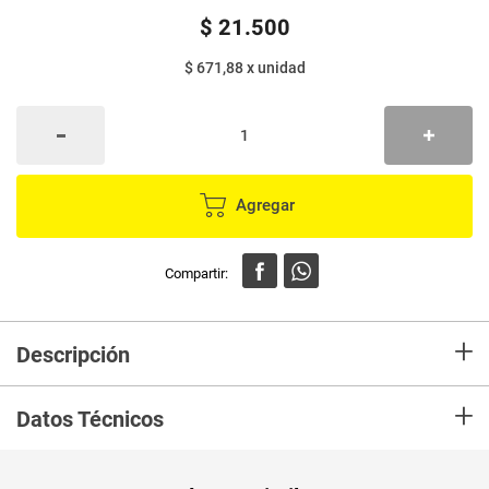
$
21
.
500
$ 671,88
x
unidad
Agregar
+
Descripción
Toalla higiénica SIEMPRE LIBRE noche-día x32 unds
+
Datos Técnicos
Peso Neto
32