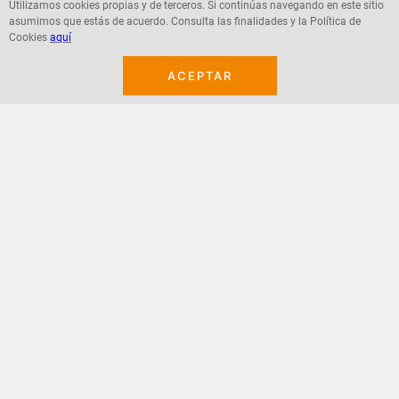
Utilizamos cookies propias y de terceros. Si continúas navegando en este sitio
asumimos que estás de acuerdo. Consulta las finalidades y la Política de
Cookies
aquí
Agregar
Agregar
ACEPTAR
¡Suscribete a nuestro newsletter!
Recibe las ofertas y novedades en tu buzón.
Acepto política de datos, términos y condiciones
Suscribirme