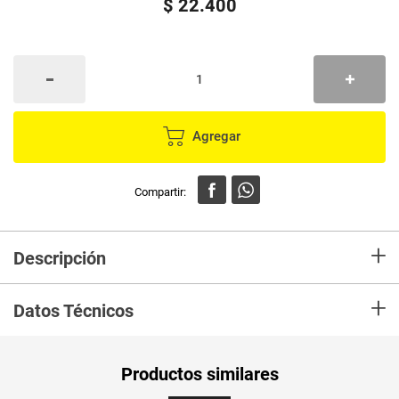
$
22
.
400
Agregar
+
Descripción
En mercaldas compra Toalla Turbante EXPORLOOFAH Marca
+
EXPORLOOFAH y recibelo en tu casa en minutos.
Datos Técnicos
Unidad de
un
Productos similares
medida