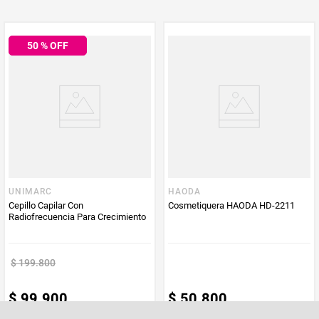
Multiplicador
1
50
% OFF
PUM - Medida
1
Peso Neto
1
Producto (kg)
PUM - Unidad
Unidad
de Medida
UNIMARC
HAODA
Cepillo Capilar Con
Cosmetiquera HAODA HD-2211
Radiofrecuencia Para Crecimiento
$
199
.
800
$
99
.
900
$
50
.
800