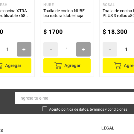
RESH
NUBE
ROSAL
de cocina XTRA
Toalla de cocina NUBE
Toalla de cocin
utilizable x58
bio natural doble hoja
PLUS 3 rollos x8
c/u
0
$
1700
$
18
.
300
Agregar
Agregar
Agre
Acepto política de datos, términos y condiciones
LEGAL
OS