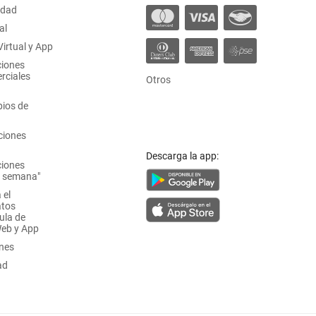
idad
al
irtual y App
ciones
rciales
Otros
ios de
ciones
Descarga la app:
ciones
a semana"
 el
atos
ula de
Web y App
ones
ad