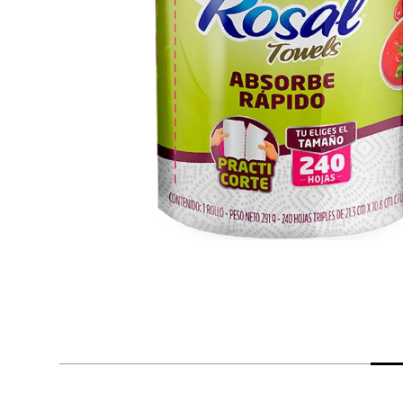
despensa
Arroz
Mantequilla
lácteos y refrigerados
vinos y licores
cuidado del bebé
mascotas
limpieza
cuidado personal
otros