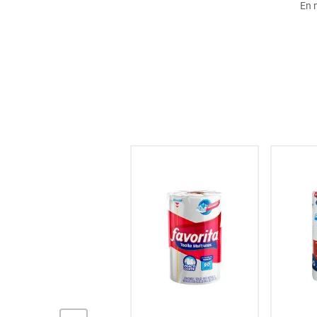
En 
hogar
tecnología
moda
deportes
juguetería