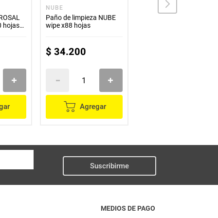
NUBE
COMEJA
a ROSAL
Paño de limpieza NUBE
Secador COMEJA unidad
0 hojas
wipe x88 hojas
$
34
.
200
$
10
.
300
gar
Agregar
Agregar
Suscribirme
MEDIOS DE PAGO