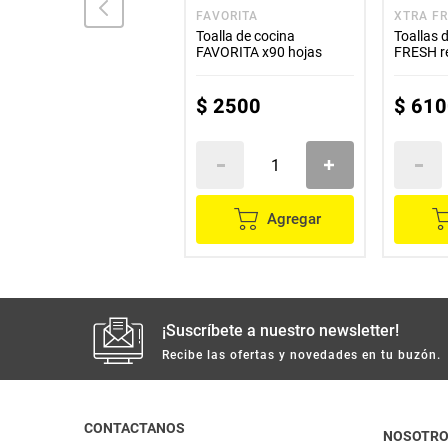
COMEJA
FAVORITA
XTRA F
Coge ollas COMEJA 2
Toalla de cocina
Toallas 
unds
FAVORITA x90 hojas
FRESH re
unds
$
9700
$
2500
$
610
Agregar
Agregar
¡Suscríbete a nuestro newsletter!
Recibe las ofertas y novedades en tu buzón.
CONTACTANOS
NOSOTR