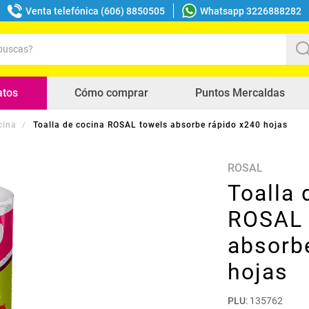
Venta telefónica (606) 8850505
Whatsapp 3226888282
uscas?
s buscados
atos
Cómo comprar
Puntos Mercaldas
cina
Toalla de cocina ROSAL towels absorbe rápido x240 hojas
ROSAL
Toalla 
ROSAL 
absorb
hojas
PLU
:
135762