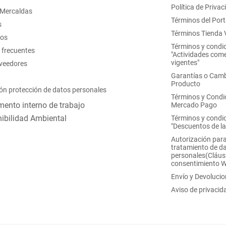
Política de Privac
 Mercaldas
Términos del Port
s
Términos Tienda V
nos
Términos y condi
 frecuentes
"Actividades come
vigentes"
oveedores
Garantías o Camb
Producto
ón protección de datos personales
Términos y Condi
ento interno de trabajo
Mercado Pago
ibilidad Ambiental
Términos y condi
"Descuentos de l
Autorización para
tratamiento de d
personales(Cláus
consentimiento 
Envío y Devoluci
Aviso de privacid