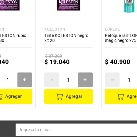
ON
KOLESTON
LOREAL
OLESTON rubio
Tinte KOLESTON negro
Retoque raíz L
 80
kit 20
magic negro x75
0
$
27
.
200
040
$
19
.
040
$
40
.
900
Agregar
Agregar
Agre