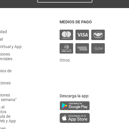
MEDIOS DE PAGO
idad
al
irtual y App
ciones
rciales
Otros
ios de
ciones
ciones
Descarga la app:
a semana"
 el
atos
ula de
Web y App
ones