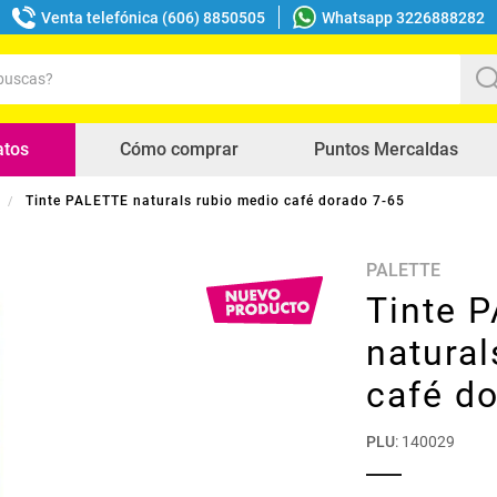
Venta telefónica (606) 8850505
Whatsapp 3226888282
uscas?
s buscados
atos
Cómo comprar
Puntos Mercaldas
Tinte PALETTE naturals rubio medio café dorado 7-65
PALETTE
Tinte 
natural
café d
PLU
:
140029