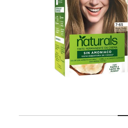
despensa
Arroz
Mantequilla
lácteos y refrigerados
vinos y licores
cuidado del bebé
mascotas
limpieza
cuidado personal
otros