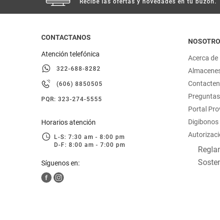
Recibe las ofertas y novedades en tu buzón.
CONTACTANOS
NOSOTR
Atención telefónica
Acerca de
322-688-8282
Almacene
Contacte
(606) 8850505
Preguntas
PQR: 323-274-5555
Portal Pr
Digibonos
Horarios atención
Autorizaci
L-S: 7:30 am - 8:00 pm
D-F: 8:00 am - 7:00 pm
Reglam
Sosten
Síguenos en: