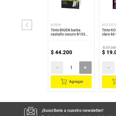
COLORISS
BIGEN
KOLEST
Tinte COLORISS rubio
Tinte BIGEN barba
Tinte K
mediano rojizo cobrizo N.
castaño oscuro B103
claro kit
° 7.64
x99 g
$
13
.
200
$
27
.
20
$
11
.
200
$
44
.
200
$
19
.
Agregar
Agregar
¡Suscríbete a nuestro newsletter!