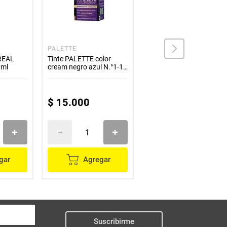
PALETTE
PALETTE
OREAL
Tinte PALETTE color
Tinte PALETTE color
 ml
cream negro azul N.°1-1
cream chocolate oro N.°
x50 g
6-60 x50 g
$
15
.
000
$
15
.
000
gar
Agregar
Agregar
Suscribirme