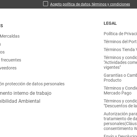
Acepto política de datos, términos y condiciones
LEGAL
OS
Política de Privac
 Mercaldas
Términos del Port
s
Términos Tienda V
nos
Términos y condi
 frecuentes
"Actividades come
vigentes"
oveedores
Garantías o Camb
Producto
ón protección de datos personales
Términos y Condi
ento interno de trabajo
Mercado Pago
ibilidad Ambiental
Términos y condi
"Descuentos de l
Autorización para
tratamiento de d
personales(Cláus
consentimiento 
Envío y Devoluci