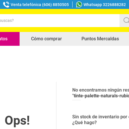
Venta telefónica (606) 8850505
Whatsapp 3226888282
uscas?
s buscados
atos
Cómo comprar
Puntos Mercaldas
No encontramos ningún res
"
tinte-palette-naturals-rub
Sin stock de inventario po
¿Qué hago?