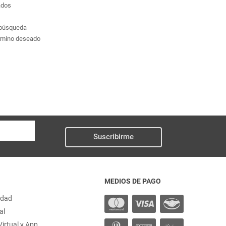
ados
a búsqueda
érmino deseado
Suscribirme
MEDIOS DE PAGO
idad
al
irtual y App