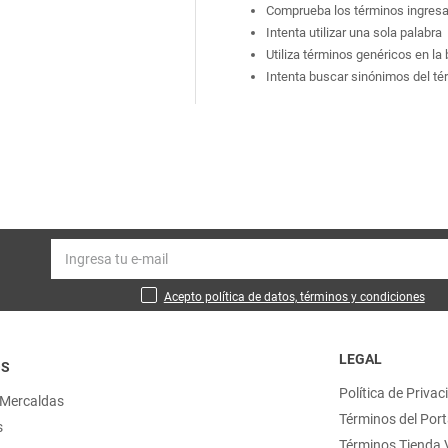
Comprueba los términos ingres
Intenta utilizar una sola palabra
Utiliza términos genéricos en l
Intenta buscar sinónimos del t
Acepto política de datos, términos y condiciones
LEGAL
OS
Política de Privac
 Mercaldas
Términos del Port
s
Términos Tienda V