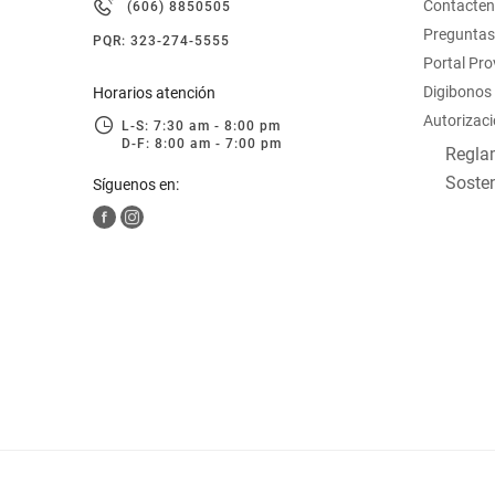
Contacte
(606) 8850505
hogar
Preguntas
PQR: 323-274-5555
Portal Pr
tecnología
Digibonos
Horarios atención
Autorizaci
L-S: 7:30 am - 8:00 pm
D-F: 8:00 am - 7:00 pm
moda
Reglam
Sosten
Síguenos en:
deportes
juguetería