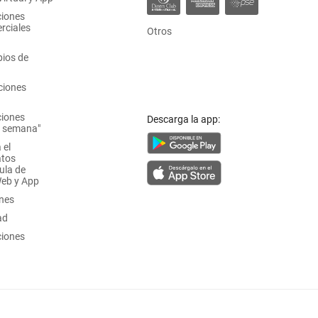
ciones
rciales
Otros
ios de
ciones
ciones
Descarga la app:
a semana"
 el
atos
ula de
Web y App
ones
ad
ciones