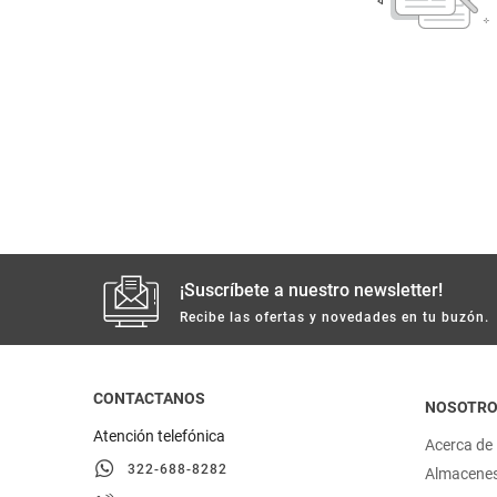
despensa
Arroz
Mantequilla
lácteos y refrigerados
vinos y licores
cuidado del bebé
mascotas
¡Suscríbete a nuestro newsletter!
Recibe las ofertas y novedades en tu buzón.
limpieza
cuidado personal
CONTACTANOS
NOSOTR
Atención telefónica
Acerca de
otros
322-688-8282
Almacene