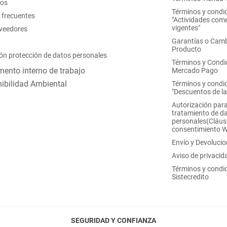
nos
Términos y condi
 frecuentes
"Actividades come
vigentes"
oveedores
Garantías o Camb
Producto
ón protección de datos personales
Términos y Condi
ento interno de trabajo
Mercado Pago
ibilidad Ambiental
Términos y condi
"Descuentos de l
Autorización para
tratamiento de d
personales(Cláus
consentimiento 
Envío y Devoluci
Aviso de privacid
Términos y condi
Sistecredito
SEGURIDAD Y CONFIANZA