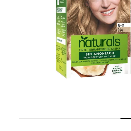
despensa
Mantequilla
Arroz
lácteos y refrigerados
vinos y licores
cuidado del bebé
mascotas
limpieza
cuidado personal
otros