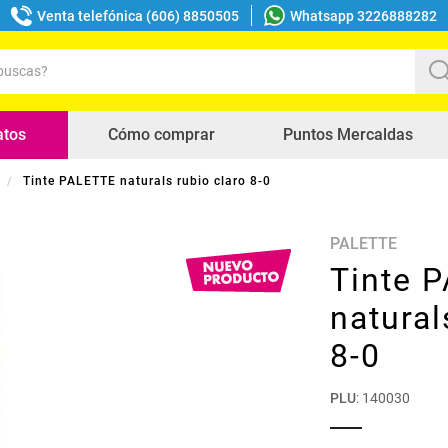
Venta telefónica (606) 8850505
Whatsapp 3226888282
uscas?
s buscados
atos
Cómo comprar
Puntos Mercaldas
Tinte PALETTE naturals rubio claro 8-0
PALETTE
Tinte 
natural
8-0
PLU
:
140030