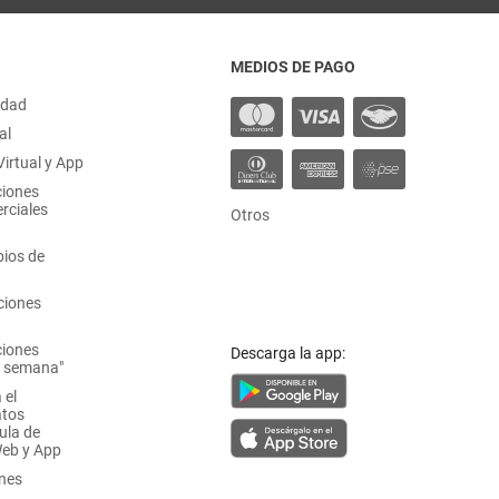
MEDIOS DE PAGO
idad
al
irtual y App
ciones
rciales
Otros
ios de
ciones
ciones
Descarga la app:
a semana"
 el
atos
ula de
Web y App
ones