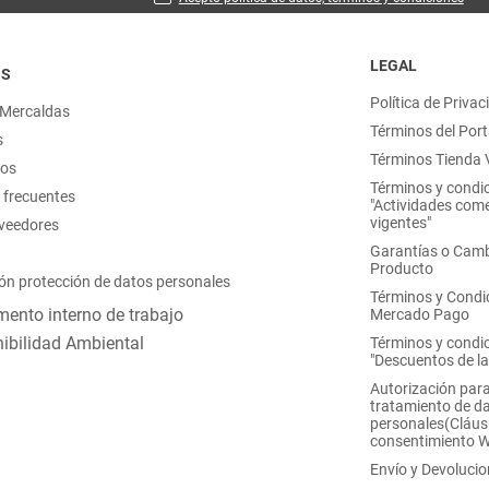
LEGAL
OS
Política de Privac
 Mercaldas
Términos del Port
s
Términos Tienda V
nos
Términos y condi
 frecuentes
"Actividades come
vigentes"
oveedores
Garantías o Camb
Producto
ón protección de datos personales
Términos y Condi
ento interno de trabajo
Mercado Pago
ibilidad Ambiental
Términos y condi
"Descuentos de l
Autorización para
tratamiento de d
personales(Cláus
consentimiento 
Envío y Devoluci