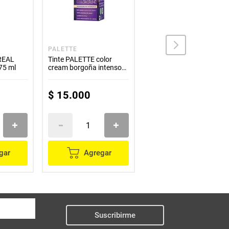
PALETTE
PALETTE
OREAL
Tinte PALETTE color
Tinte PALETTE color
75 ml
cream borgoña intenso
cream rubio platino N.
N.° 4-89
°10-1 x50 g
$
15
.
000
$
15
.
000
gar
Agregar
Agregar
Suscribirme