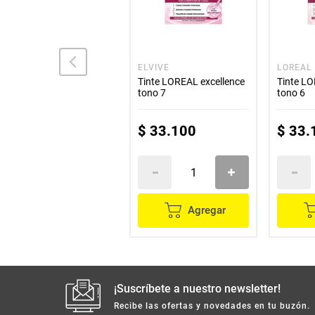
NUTRISSE
ELVIVE
LOREAL
Tinte NUTRISSE rubio
Tinte LOREAL excellence
Tinte LO
claro N.° 8.0
tono 7
tono 6
$
14
.
100
$
33
.
100
$
33
.
Agregar
Agregar
¡Suscríbete a nuestro newsletter!
Recibe las ofertas y novedades en tu buzón.