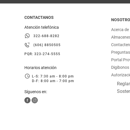
CONTACTANOS
NOSOTR
Atención telefónica
Acerca de
322-688-8282
Almacene
Contacte
(606) 8850505
Preguntas
PQR: 323-274-5555
Portal Pr
Digibonos
Horarios atención
Autorizaci
L-S: 7:30 am - 8:00 pm
D-F: 8:00 am - 7:00 pm
Reglam
Sosten
Síguenos en: