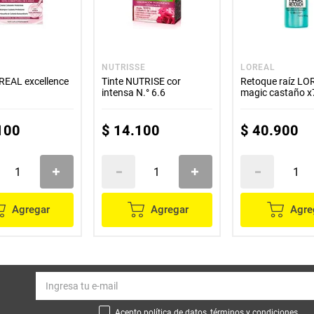
NUTRISSE
LOREAL
REAL excellence
Tinte NUTRISE cor
Retoque raíz L
intensa N.° 6.6
magic castaño x
100
$
14
.
100
$
40
.
900
Agregar
Agregar
Agre
Acepto política de datos, términos y condiciones