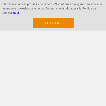
Utilizamos cookies propias y de terceros. Si continúas navegando en este sitio
asumimos que estás de acuerdo. Consulta las finalidades y la Política de
Agregar
Agregar
Cookies
aquí
ACEPTAR
¡Suscribete a nuestro newsletter!
Recibe las ofertas y novedades en tu buzón.
Acepto política de datos, términos y condiciones
Suscribirme
+
CONTACTANOS