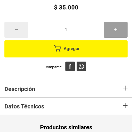
$
35
.
000
Agregar
+
Descripción
¿Buscas un tinte que te ofrezca resultados naturales y no
+
solo cuide tu cabello sino también el planeta? Palette
Datos Técnicos
Naturals es la opción más sostenible: un tinte permanente
SIN AMONÍACO, con cobertura del 100% de canas* y un
acabado lleno de naturalidad. - Fórmula vegana, sin
ingredientes de origen animal. - 0% amoniaco, 0% siliconas
Productos similares
- Proceso de coloración más suave y agradable gracias a