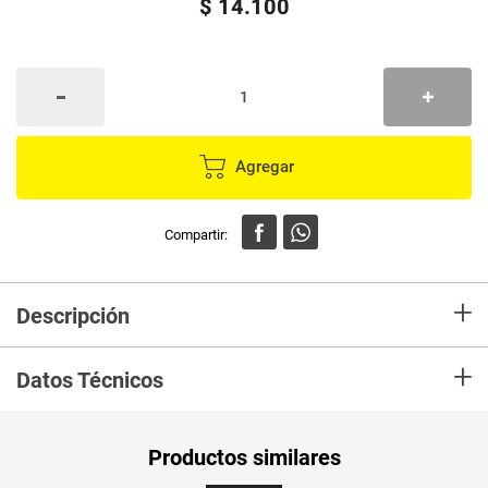
$
14
.
100
Agregar
+
Descripción
Tinte nutrisse castaño nutre la melena y cubre el 100% de las canas. No
+
gotea y se aplica facilmente.
Datos Técnicos
Unidad de
un
Productos similares
medida