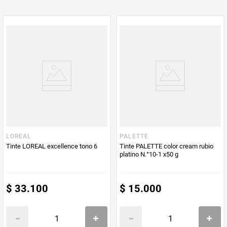
LOREAL
PALETTE
Tinte LOREAL excellence tono 6
Tinte PALETTE color cream rubio
platino N.°10-1 x50 g
$
33
.
100
$
15
.
000