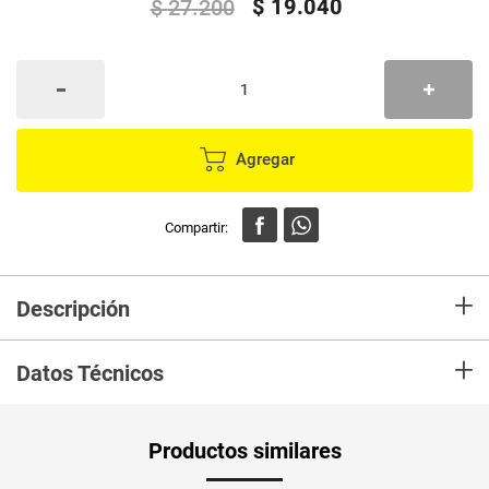
$
19
.
040
$
27
.
200
Agregar
+
Descripción
Logra un color intenso, hidratado y luminoso con Koleston
+
Datos Técnicos
Productos similares