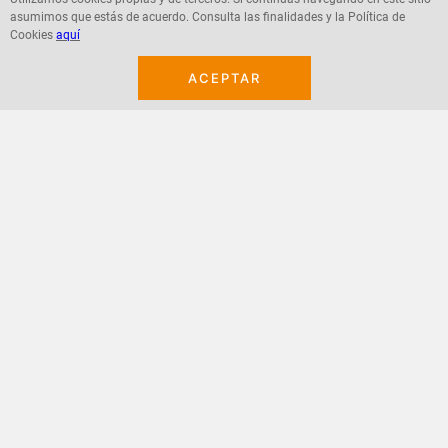
asumimos que estás de acuerdo. Consulta las finalidades y la Política de
Agregar
Agregar
Cookies
aquí
ACEPTAR
¡Suscribete a nuestro newsletter!
Recibe las ofertas y novedades en tu buzón.
Acepto política de datos, términos y condiciones
Suscribirme
+
CONTACTANOS