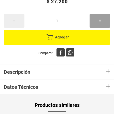
$
27
.
200
Agregar
+
Descripción
Logra un color intenso, hidratado y luminoso con Koleston
+
Datos Técnicos
PUM - Unidad
Gramo
Productos similares
de Medida