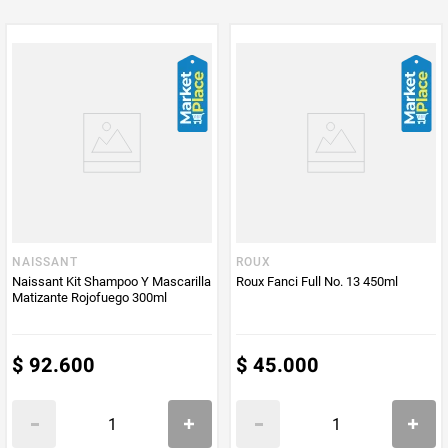
NAISSANT
ROUX
Naissant Kit Shampoo Y Mascarilla
Roux Fanci Full No. 13 450ml
Matizante Rojofuego 300ml
$
92
.
600
$
45
.
000