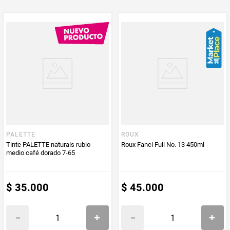
PUM - Unidad
Gramo
de Medida
PALETTE
ROUX
Tinte PALETTE naturals rubio
Roux Fanci Full No. 13 450ml
medio café dorado 7-65
$
35
.
000
$
45
.
000