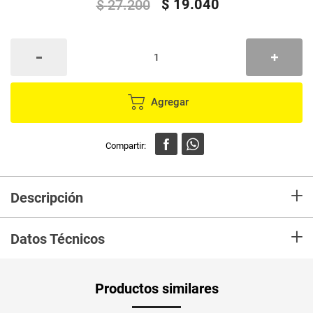
$
19
.
040
$
27
.
200
Agregar
+
Descripción
Logra un color intenso, hidratado y luminoso con Koleston
+
Datos Técnicos
Peso Neto
127
Productos similares
Producto (kg)