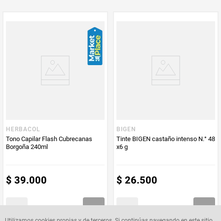
PUM - Unidad
Gramo
de Medida
HERBACOL
BIGEN
Tono Capilar Flash Cubrecanas
Tinte BIGEN castaño intenso N.° 48
Borgoña 240ml
x6 g
$
39
.
000
$
26
.
500
Utilizamos cookies propias y de terceros. Si continúas navegando en este sitio