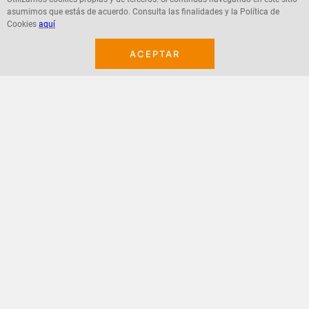
asumimos que estás de acuerdo. Consulta las finalidades y la Política de
Agregar
Agregar
Cookies
aquí
ACEPTAR
¡Suscribete a nuestro newsletter!
Recibe las ofertas y novedades en tu buzón.
Acepto política de datos, términos y condiciones
Suscribirme
+
CONTACTANOS