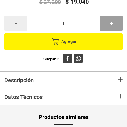
$
19
.
040
$
27
.
200
Agregar
+
Descripción
Logra un color intenso, hidratado y luminoso con Koleston
+
Datos Técnicos
Peso Neto
127
Productos similares
Producto (kg)