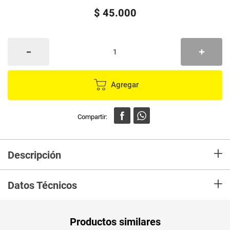
$
45
.
000
Agregar
+
Descripción
En mercaldas compra Tinte IGORA fashion ref 568, este producto es para
+
coloración capilar, calidad alemana *color irresistible de maxima duración.
Datos Técnicos
Unidad de
un
Productos similares
medida