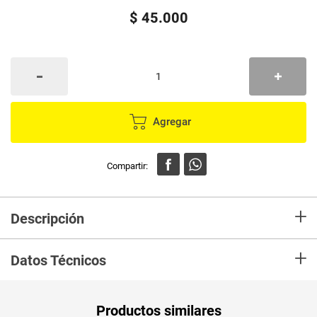
$
45
.
000
Agregar
+
Descripción
En mercaldas compra Tinte IGORA brilla.ref 606, los laboratorios de
+
Schwarzkopf han desarrollado una avanzada tecnología para Igora Vital,
Datos Técnicos
creando la coloración con tratamiento que contiene Keratina y Serina las
cuales protegen y cuidan mientras dan color.
Unidad de
un
Productos similares
medida