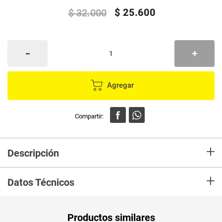
$
25
.
600
$
32
.
000
Agregar
+
Descripción
En mercaldas compra Kit tinte GREEN CODE negro natural ref 1,0, el kit
+
contiene Crema de color sin amoniaco x 50 g con ingredientes de origen
Datos Técnicos
natural: Quinoa, Aceite de Argán y Mantequilla de Murumuru.
Unidad de
un
Productos similares
medida