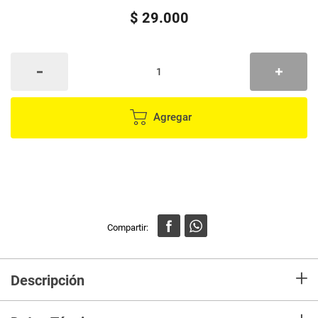
$
29
.
000
Agregar
+
Descripción
Color Perfect es el producto alemán de coloración capilar sinónimo de
experiencia y creatividad en la coloración del cabello. El sistema Dual-