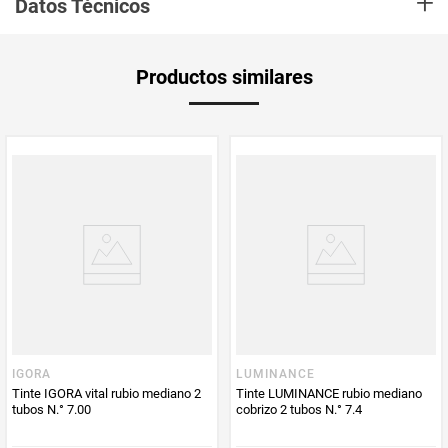
+
Datos Técnicos
Dye» ofrece una tonalidad definida y ofrece resultados de alta calidad con
más intensidad y claridad de definición de color.
Unidad de
g
Productos similares
medida
Aplica Compra
Solo aplica domicilio
y Recoge en
Tienda
Tiempo de
5 días hábiles
entrega
Producto
Dkosmetic
Enviado Por
Vendido por
Dkosmetic
IGORA
LUMINANCE
Tinte IGORA vital rubio mediano 2
Tinte LUMINANCE rubio mediano
tubos N.° 7.00
cobrizo 2 tubos N.° 7.4
cantidad
60