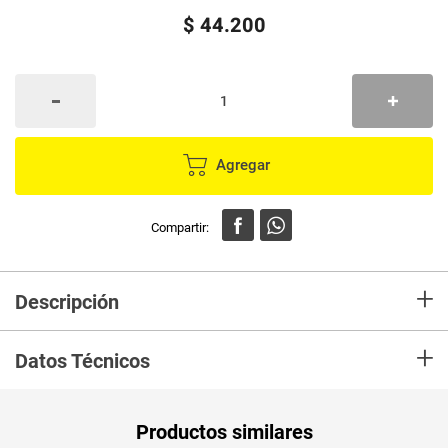
$
44
.
200
Agregar
+
Descripción
En mercaldas compra Tinte BIGEN barba castaño medio B105 x99 g
+
Datos Técnicos
Productos similares