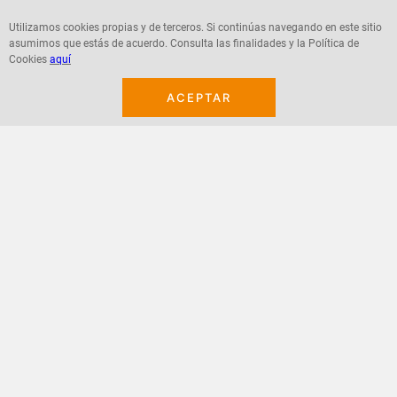
Utilizamos cookies propias y de terceros. Si continúas navegando en este sitio
Agregar
Agregar
asumimos que estás de acuerdo. Consulta las finalidades y la Política de
Cookies
aquí
ACEPTAR
¡Suscribete a nuestro newsletter!
Recibe las ofertas y novedades en tu buzón.
Acepto política de datos, términos y condiciones
Suscribirme
+
CONTACTANOS