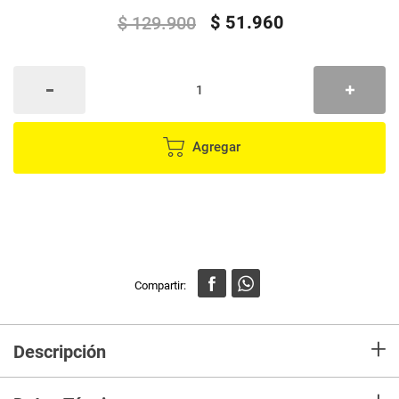
$
51
.
960
$
129
.
900
Agregar
+
Descripción
¡Chapotea - chapotea! ¡Es hora del baño del Tiburón Bebé! ¡Dale vida a la
hora del baño con el nuevo Robo Alive Junior Baby Shark de ZURU! ¡Coloca