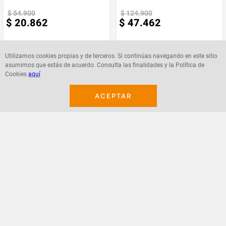
$
54
.
900
$
124
.
900
$
20
.
862
$
47
.
462
Utilizamos cookies propias y de terceros. Si continúas navegando en este sitio
asumimos que estás de acuerdo. Consulta las finalidades y la Política de
Cookies
aquí
Agregar
Agregar
ACEPTAR
¡Suscribete a nuestro newsletter!
Recibe las ofertas y novedades en tu buzón.
Acepto política de datos, términos y condiciones