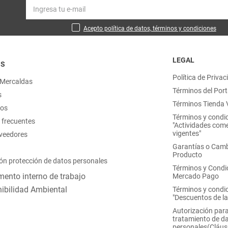
Acepto política de datos, términos y condiciones
LEGAL
OS
Política de Privac
 Mercaldas
Términos del Port
s
Términos Tienda V
nos
Términos y condi
 frecuentes
"Actividades come
vigentes"
oveedores
Garantías o Camb
Producto
ón protección de datos personales
Términos y Condi
ento interno de trabajo
Mercado Pago
ibilidad Ambiental
Términos y condi
"Descuentos de l
Autorización para
tratamiento de d
personales(Cláus