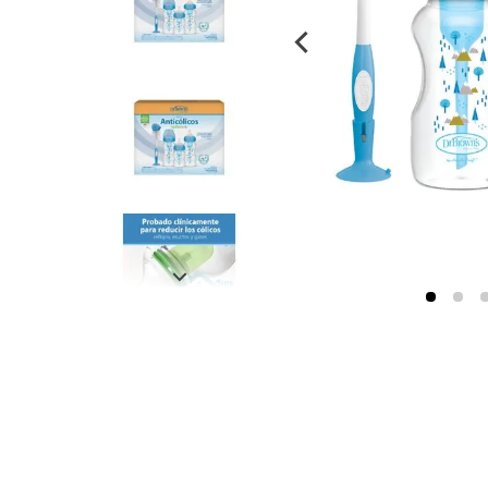
despensa
Arroz
Mantequilla
lácteos y refrigerados
vinos y licores
cuidado del bebé
mascotas
limpieza
cuidado personal
otros