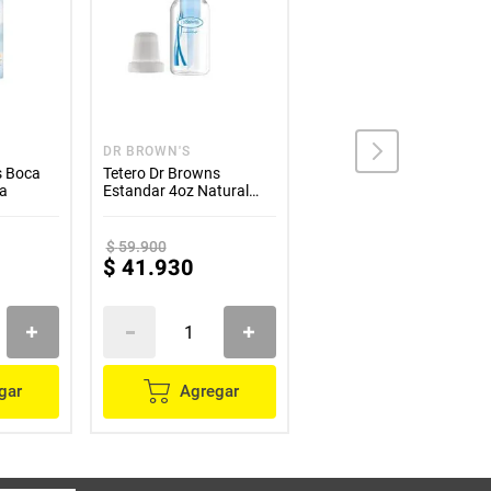
DR BROWN'S
UNIMARC
s Boca
Tetero Dr Browns
Mosquitero Para Bebe
ja
Estandar 4oz Natural
Facil De Usar Proteccion
Flow
Total
$
59
.
900
$
101
.
800
$
41
.
930
$
50
.
900
gar
Agregar
Agregar