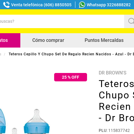
Venta telefónica (606) 8850505
Whatsapp 3226888282
uscas?
s buscados
atos
Cómo comprar
Puntos Mercaldas
s
Teteros Cepillo Y Chupo Set De Regalo Recien Nacidos - Azul - Dr 
DR BROWN'S
25
% OFF
Teteros
Chupo 
Recien 
- Dr Br
PLU
:
115837742