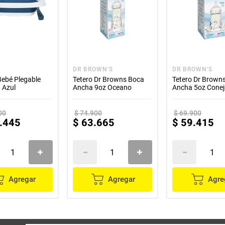
DR BROWN'S
DR BROWN'S
Bebé Plegable
Tetero Dr Browns Boca
Tetero Dr Brown
 Azul
Ancha 9oz Oceano
Ancha 5oz Cone
00
$
74
.
900
$
69
.
900
.
445
$
63
.
665
$
59
.
415
Agregar
Agregar
Agre