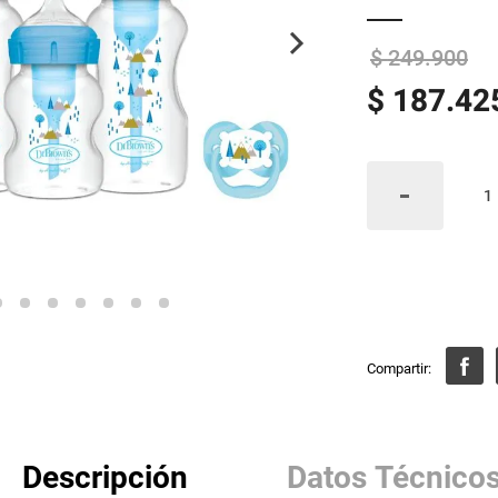
$
249
.
900
$
187
.
42
Descripción
Datos Técnico