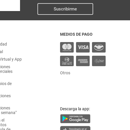
Suscribirme
MEDIOS DE PAGO
idad
al
irtual y App
ciones
rciales
Otros
ios de
ciones
ciones
Descarga la app:
a semana"
 el
atos
ula de