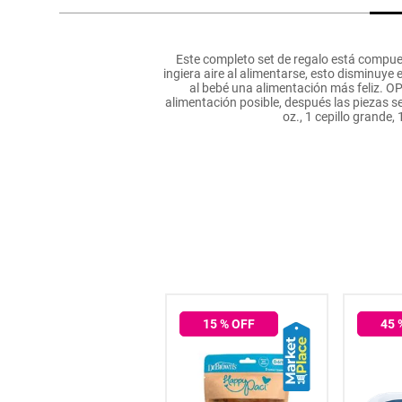
hogar
Este completo set de regalo está compuest
tecnología
ingiera aire al alimentarse, esto disminuy
al bebé una alimentación más feliz. OP
alimentación posible, después las piezas se 
oz., 1 cepillo grande,
moda
deportes
juguetería
25
% OFF
15
% OFF
45