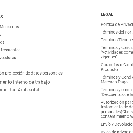
LEGAL
OS
Política de Privac
 Mercaldas
Términos del Port
s
Términos Tienda V
nos
Términos y condi
 frecuentes
"Actividades come
vigentes"
oveedores
Garantías o Camb
Producto
ón protección de datos personales
Términos y Condi
ento interno de trabajo
Mercado Pago
ibilidad Ambiental
Términos y condi
"Descuentos de l
Autorización para
tratamiento de d
personales(Cláus
consentimiento 
Envío y Devoluci
Aviso de privacid