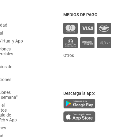
MEDIOS DE PAGO
idad
al
irtual y App
ciones
rciales
Otros
ios de
ciones
ciones
Descarga la app:
a semana"
 el
atos
ula de
Web y App
ones
ad