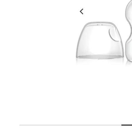
despensa
Arroz
Mantequilla
lácteos y refrigerados
vinos y licores
cuidado del bebé
mascotas
limpieza
cuidado personal
otros