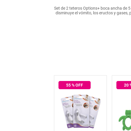
hogar
Set de 2 teteros Options+ boca ancha de 5 o
disminuye el vómito, los eructos y gases,
tecnología
moda
deportes
juguetería
25
% OFF
55
% OFF
20