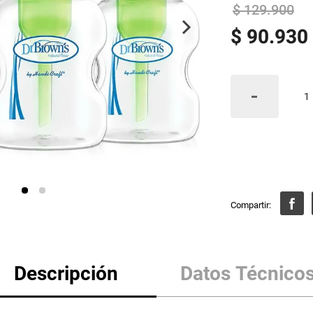
$
129
.
900
$
90
.
930
Descripción
Datos Técnico