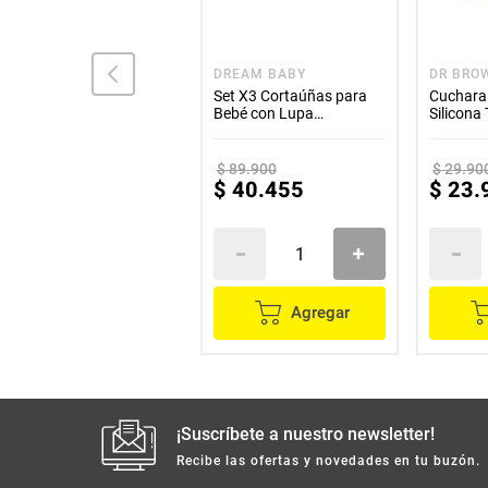
DR BROWN'S
DREAM BABY
DR BRO
Chupo Nivel 4 Boca
Set X3 Cortaúñas para
Cuchara
Estándar Options Pq X 2
Bebé con Lupa
Silicona
Dr. Brown's
Dreambaby
$
34
.
900
$
89
.
900
$
29
.
90
$
26
.
175
$
40
.
455
$
23
.
Agregar
Agregar
¡Suscríbete a nuestro newsletter!
Recibe las ofertas y novedades en tu buzón.