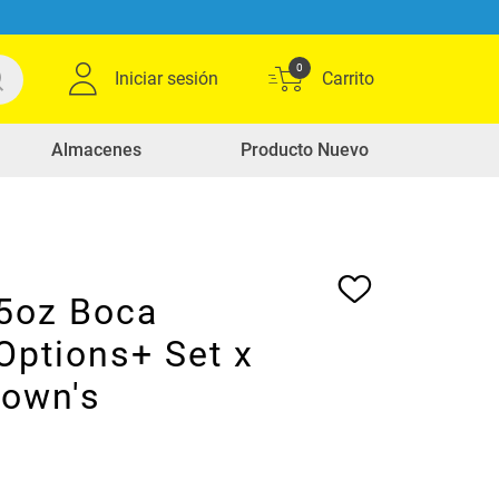
0
Iniciar sesión
Almacenes
Producto Nuevo
 5oz Boca
Options+ Set x
rown's