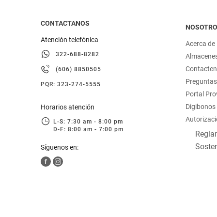
CONTACTANOS
NOSOTR
Atención telefónica
Acerca de
322-688-8282
Almacene
Contacte
(606) 8850505
Preguntas
PQR: 323-274-5555
Portal Pr
Digibonos
Horarios atención
Autorizaci
L-S: 7:30 am - 8:00 pm
D-F: 8:00 am - 7:00 pm
Reglam
Sosten
Síguenos en: