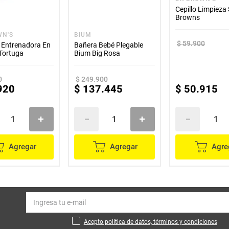
Cepillo Limpieza
Browns
WN'S
BIUM
$
59
.
900
 Entrenadora En
Bañera Bebé Plegable
 Tortuga
Bium Big Rosa
0
$
249
.
900
920
$
137
.
445
$
50
.
915
Agregar
Agregar
Agre
Acepto política de datos, términos y condiciones