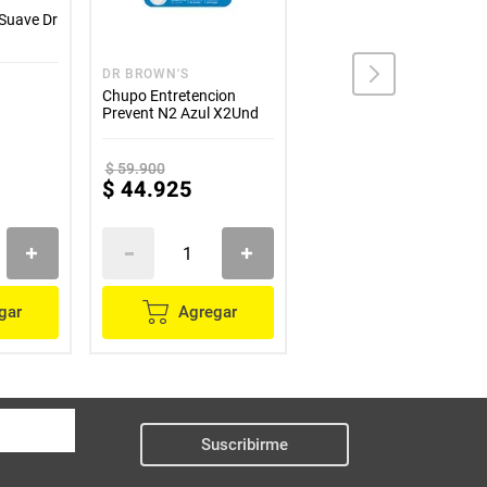
 Suave Dr
DR BROWN'S
GENERICO
Chupo Entretencion
Escritorio Niños Oceano
Prevent N2 Azul X2Und
Juego y Estudio
$
59
.
900
$
379
.
800
$
44
.
925
$
189
.
900
gar
Agregar
Agregar
Suscribirme