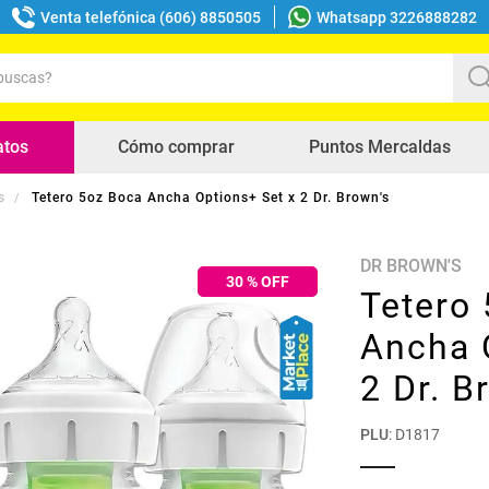
Venta telefónica (606) 8850505
Whatsapp 3226888282
uscas?
s buscados
atos
Cómo comprar
Puntos Mercaldas
s
Tetero 5oz Boca Ancha Options+ Set x 2 Dr. Brown's
DR BROWN'S
30
% OFF
Tetero
Ancha 
2 Dr. B
PLU
:
D1817