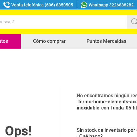
Venta telefónica (606) 8850505
Whatsapp 3226888282
uscas?
s buscados
atos
Cómo comprar
Puntos Mercaldas
No encontramos ningún res
"
termo-home-elements-ace
inoxidable-con-funda-05-li
Sin stock de inventario po
¿Qué hago?