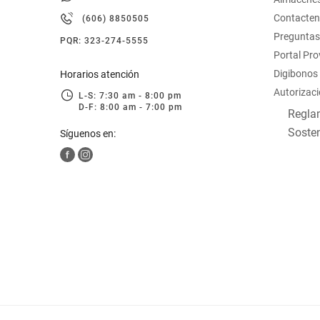
hogar
Contacte
(606) 8850505
Preguntas
PQR: 323-274-5555
tecnología
Portal Pr
Digibonos
Horarios atención
Autorizaci
moda
L-S: 7:30 am - 8:00 pm
D-F: 8:00 am - 7:00 pm
Reglam
Sosten
Síguenos en:
deportes
juguetería