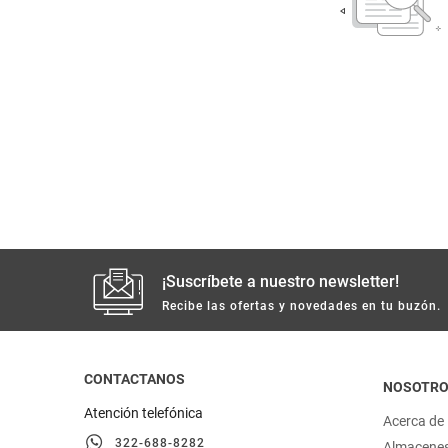
despensa
Arroz
Mantequilla
lácteos y refrigerados
vinos y licores
cuidado del bebé
mascotas
¡Suscríbete a nuestro newsletter!
limpieza
Recibe las ofertas y novedades en tu buzón.
cuidado personal
CONTACTANOS
NOSOTR
otros
Atención telefónica
Acerca de
322-688-8282
Almacene