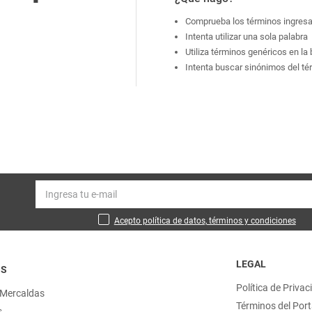
Comprueba los términos ingres
Intenta utilizar una sola palabra
Utiliza términos genéricos en l
Intenta buscar sinónimos del t
Acepto política de datos, términos y condiciones
LEGAL
OS
Política de Privac
 Mercaldas
Términos del Port
s