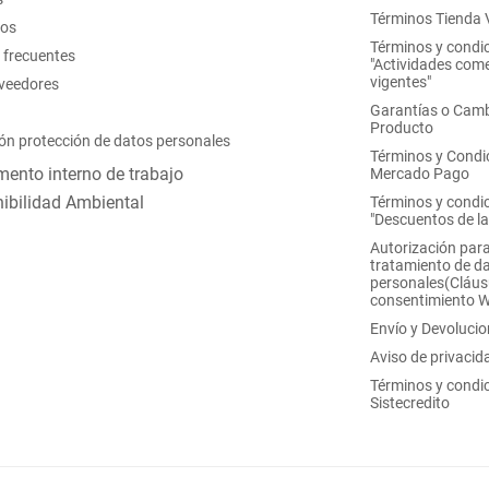
Términos Tienda V
nos
Términos y condi
 frecuentes
"Actividades come
vigentes"
oveedores
Garantías o Camb
Producto
ón protección de datos personales
Términos y Condi
ento interno de trabajo
Mercado Pago
ibilidad Ambiental
Términos y condi
"Descuentos de l
Autorización para
tratamiento de d
personales(Cláus
consentimiento 
Envío y Devoluci
Aviso de privacid
Términos y condi
Sistecredito