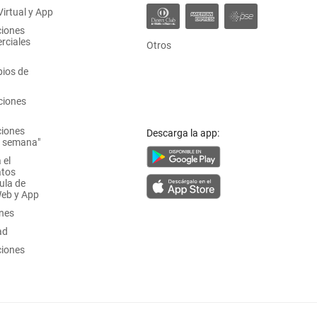
irtual y App
ciones
rciales
Otros
ios de
ciones
ciones
Descarga la app:
a semana"
 el
atos
ula de
Web y App
ones
ad
ciones