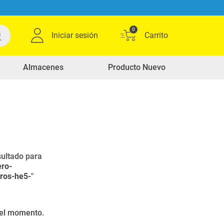
0
Iniciar sesión
Almacenes
Producto Nuevo
ultado para
ro-
tros-he5-
"
r el momento.