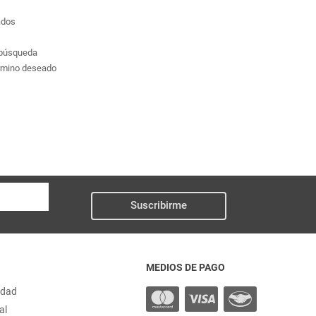
ados
a búsqueda
érmino deseado
Suscribirme
MEDIOS DE PAGO
idad
al