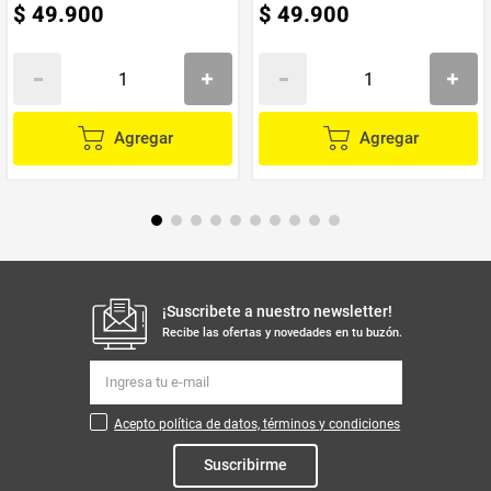
$
49
.
900
$
49
.
900
Agregar
Agregar
¡Suscribete a nuestro newsletter!
Recibe las ofertas y novedades en tu buzón.
Acepto política de datos, términos y condiciones
Suscribirme