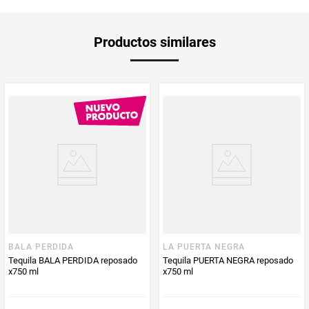
tenemos un tequila perfectamente balanceado y suave para disfrutarlo
helado o en cocteles.
Unidad de
un
Productos similares
medida
Multiplicador
1
Peso Neto
700
Producto (kg)
PUM - Unidad
Mililitro
de Medida
BALA PERDIDA
LA PUERTA NEGRA
Tequila BALA PERDIDA reposado
Tequila PUERTA NEGRA reposado
x750 ml
x750 ml