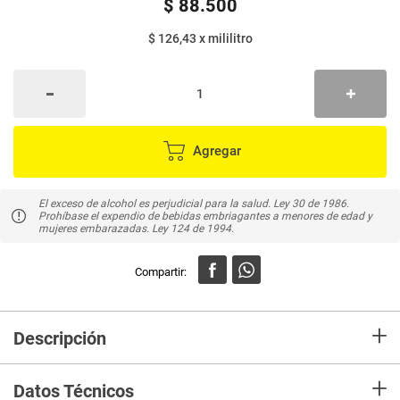
$
88
.
500
$ 126,43
x
mililitro
Agregar
El exceso de alcohol es perjudicial para la salud. Ley 30 de 1986.
Prohíbase el expendio de bebidas embriagantes a menores de edad y
mujeres embarazadas. Ley 124 de 1994.
+
Descripción
Olmeca ha encontrado la mezcla perfecta entre el tequila y el chocolate,
+
creando el único olmeca Dark Chocolate.
Datos Técnicos
Como resultado de la inesperada combinación entre lo dulce y lo fresco,