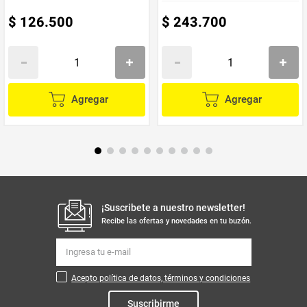
$
126
.
500
$
243
.
700
Agregar
Agregar
¡Suscribete a nuestro newsletter!
Recibe las ofertas y novedades en tu buzón.
Acepto política de datos, términos y condiciones
Suscribirme