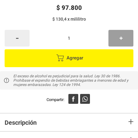
$
97
.
800
$ 130,4
x
mililitro
Agregar
El exceso de alcohol es perjudicial para la salud. Ley 30 de 1986.
Prohíbase el expendio de bebidas embriagantes a menores de edad y
mujeres embarazadas. Ley 124 de 1994.
+
Descripción
En Mercaldas compra Tequila Jose Cuervo Silver Vol 38% Alcohol es un