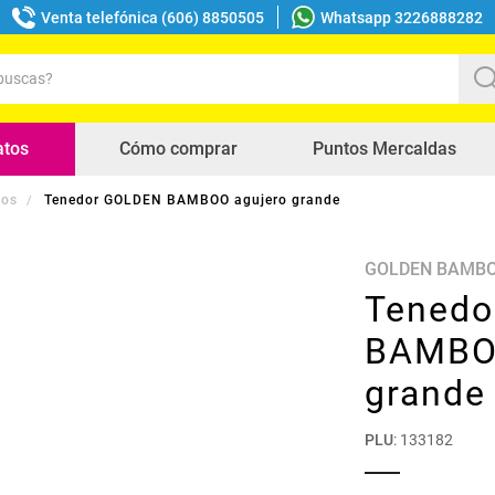
Venta telefónica (606) 8850505
Whatsapp 3226888282
uscas?
s buscados
atos
Cómo comprar
Puntos Mercaldas
los
Tenedor GOLDEN BAMBOO agujero grande
GOLDEN BAMB
Tenedo
BAMBO
grande
PLU
:
133182