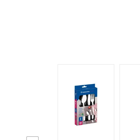
hogar
tecnología
moda
deportes
juguetería