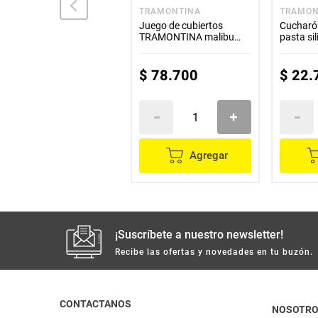
IMUSA
TRAMONTINA
TRAMON
Cuchillo IMUSA santoku
Juego de cubiertos
Cuchar
talent master 13 cm
TRAMONTINA malibu
pasta sil
x24 piezas
$
51
.
500
$
78
.
700
$
22
.
Agregar
Agregar
¡Suscríbete a nuestro newsletter!
Recibe las ofertas y novedades en tu buzón.
CONTACTANOS
NOSOTR