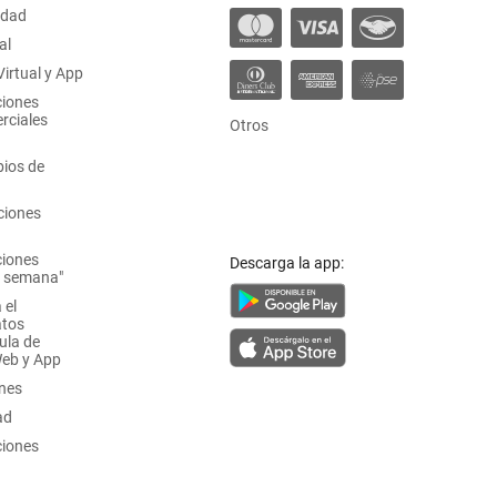
idad
al
irtual y App
ciones
rciales
Otros
ios de
ciones
ciones
Descarga la app:
a semana"
 el
atos
ula de
Web y App
ones
ad
ciones