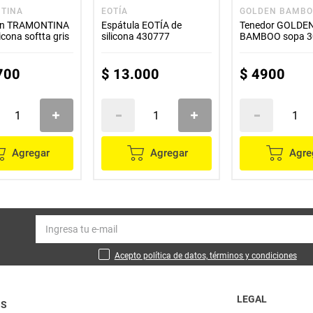
TINA
EOTÍA
GOLDEN BAMB
ón TRAMONTINA
Espátula EOTÍA de
Tenedor GOLDE
icona softta gris
silicona 430777
BAMBOO sopa 3
700
$
13
.
000
$
4900
Agregar
Agregar
Agre
Acepto política de datos, términos y condiciones
LEGAL
OS