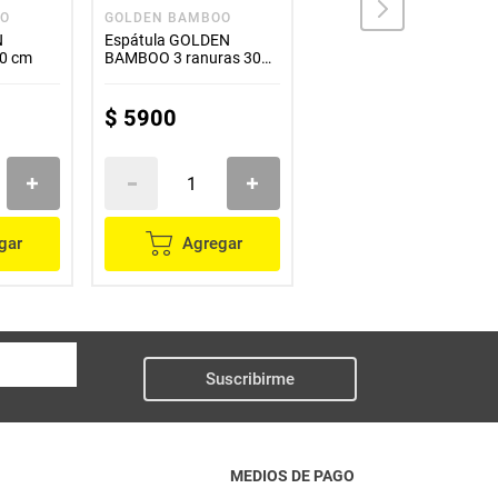
OO
GOLDEN BAMBOO
EOTÍA
N
Espátula GOLDEN
Espátula EOTÍA para
0 cm
BAMBOO 3 ranuras 30
carne
cm
$
5900
$
10
.
500
gar
Agregar
Agregar
Suscribirme
MEDIOS DE PAGO