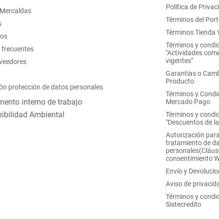
Política de Privac
 Mercaldas
Términos del Port
s
Términos Tienda V
nos
Términos y condi
 frecuentes
"Actividades come
vigentes"
oveedores
Garantías o Camb
Producto
ón protección de datos personales
Términos y Condi
ento interno de trabajo
Mercado Pago
ibilidad Ambiental
Términos y condi
"Descuentos de l
Autorización para
tratamiento de d
personales(Cláus
consentimiento 
Envío y Devoluci
Aviso de privacid
Términos y condi
Sistecredito